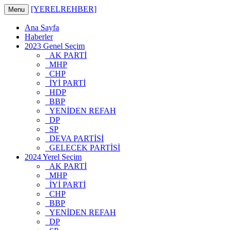
[YERELREHBER]
Menu
Ana Sayfa
Haberler
2023 Genel Seçim
AK PARTİ
MHP
CHP
İYİ PARTİ
HDP
BBP
YENİDEN REFAH
DP
SP
DEVA PARTİSİ
GELECEK PARTİSİ
2024 Yerel Seçim
AK PARTİ
MHP
İYİ PARTİ
CHP
BBP
YENİDEN REFAH
DP