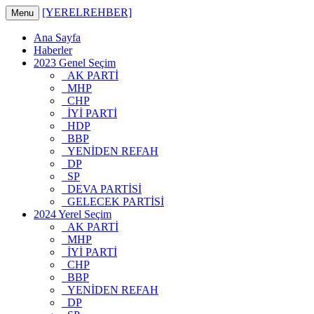
[YERELREHBER]
Menu
Ana Sayfa
Haberler
2023 Genel Seçim
AK PARTİ
MHP
CHP
İYİ PARTİ
HDP
BBP
YENİDEN REFAH
DP
SP
DEVA PARTİSİ
GELECEK PARTİSİ
2024 Yerel Seçim
AK PARTİ
MHP
İYİ PARTİ
CHP
BBP
YENİDEN REFAH
DP