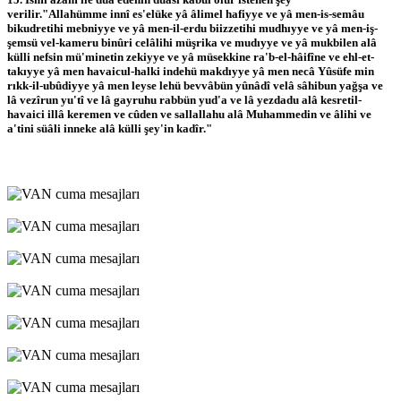
verilir."Allahümme innî es'elüke yâ âlimel hafiyye ve yâ men-is-semâu
bikudretihi mebniyye ve yâ men-il-erdu biizzetihi mudhıyye ve yâ men-iş-
şemsü vel-kameru binûri celâlihi müşrika ve mudıyye ve yâ mukbilen alâ
külli nefsin mü'minetin zekiyye ve yâ müsekkine ra'b-el-hâifîne ve ehl-et-
takıyye yâ men havaicul-halki indehü makdıyye yâ men necâ Yûsüfe min
rıkk-il-ubûdiyye yâ men leyse lehü bevvâbün yûnâdî velâ sâhibun yağşa ve
lâ vezîrun yu'tî ve lâ gayruhu rabbün yud'a ve lâ yezdadu alâ kesretil-
havaici illâ keremen ve cûden ve sallallahu alâ Muhammedin ve âlihi ve
a'tini süâli inneke alâ külli şey'in kadîr."