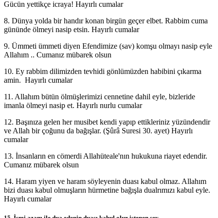
Gücün yettikçe icraya! Hayırlı cumalar
8. Dünya yolda bir handır konan birgün geçer elbet. Rabbim cuma
gününde ölmeyi nasip etsin. Hayırlı cumalar
9. Ümmeti ümmeti diyen Efendimize (sav) komşu olmayı nasip eyle
Allahım .. Cumanız mübarek olsun
10. Ey rabbim dilimizden tevhidi gönlümüzden habibini çıkarma
amin. Hayırlı cumalar
11. Allahım bütün ölmüşlerimizi cennetine dahil eyle, bizleride
imanla ölmeyi nasip et. Hayırlı nurlu cumalar
12. Başınıza gelen her musibet kendi yapıp ettikleriniz yüzündendir
ve Allah bir çoğunu da bağışlar. (Şûrâ Suresi 30. ayet) Hayırlı
cumalar
13. İnsanların en cömerdi Allahüteale'nın hukukuna riayet edendir.
Cumanız mübarek olsun
14. Haram yiyen ve haram söyleyenin duası kabul olmaz. Allahım
bizi duası kabul olmuşların hürmetine bağışla dualrımızı kabul eyle.
Hayırlı cumalar
15. İsmi azam ile dua edenin duası kabul olur istenen şey