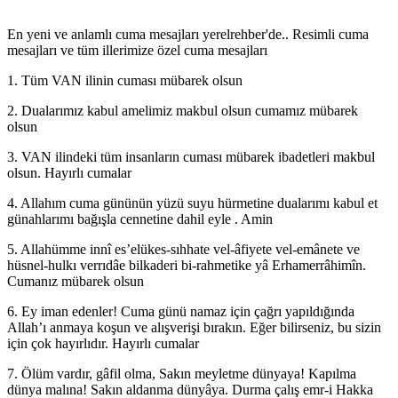
En yeni ve anlamlı cuma mesajları yerelrehber'de.. Resimli cuma
mesajları ve tüm illerimize özel cuma mesajları
1. Tüm VAN ilinin cuması mübarek olsun
2. Dualarımız kabul amelimiz makbul olsun cumamız mübarek
olsun
3. VAN ilindeki tüm insanların cuması mübarek ibadetleri makbul
olsun. Hayırlı cumalar
4. Allahım cuma gününün yüzü suyu hürmetine dualarımı kabul et
günahlarımı bağışla cennetine dahil eyle . Amin
5. Allahümme innî es’elükes-sıhhate vel-âfiyete vel-emânete ve
hüsnel-hulkı verrıdâe bilkaderi bi-rahmetike yâ Erhamerrâhimîn.
Cumanız mübarek olsun
6. Ey iman edenler! Cuma günü namaz için çağrı yapıldığında
Allah’ı anmaya koşun ve alışverişi bırakın. Eğer bilirseniz, bu sizin
için çok hayırlıdır. Hayırlı cumalar
7. Ölüm vardır, gâfil olma, Sakın meyletme dünyaya! Kapılma
dünya malına! Sakın aldanma dünyâya. Durma çalış emr-i Hakka