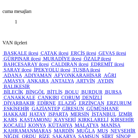
cuma mesajları
1
VAN ilçeleri
BAŞKALE ilçesi
ÇATAK ilçesi
ERCİŞ ilçesi
GEVAŞ ilçesi
GÜRPINAR ilçesi
MURADİYE ilçesi
ÖZALP ilçesi
BAHÇESARAY ilçesi
ÇALDIRAN ilçesi
EDREMİT ilçesi
SARAY ilçesi
İPEKYOLU ilçesi
TUŞBA ilçesi
ADANA
ADIYAMAN
AFYONKARAHİSAR
AĞRI
AMASYA
ANKARA
ANTALYA
ARTVİN
AYDIN
BALIKESİR
BİLECİK
BİNGÖL
BİTLİS
BOLU
BURDUR
BURSA
ÇANAKKALE
ÇANKIRI
ÇORUM
DENİZLİ
DİYARBAKIR
EDİRNE
ELAZIĞ
ERZİNCAN
ERZURUM
ESKİŞEHİR
GAZİANTEP
GİRESUN
GÜMÜŞHANE
HAKKARİ
HATAY
ISPARTA
MERSİN
İSTANBUL
İZMİR
KARS
KASTAMONU
KAYSERİ
KIRKLARELİ
KIRŞEHİR
KOCAELİ
KONYA
KÜTAHYA
MALATYA
MANİSA
KAHRAMANMARAŞ
MARDİN
MUĞLA
MUŞ
NEVŞEHİR
NİĞDE
ORDU
RİZE
SAKARYA
SAMSUN
SİİRT
SİNOP