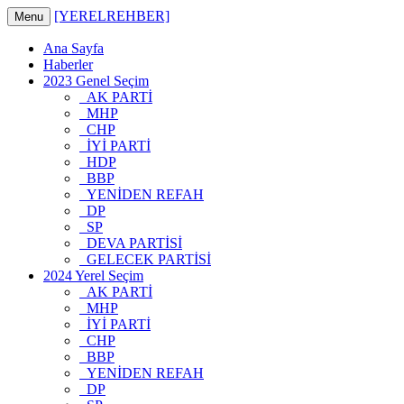
[YERELREHBER]
Menu
Ana Sayfa
Haberler
2023 Genel Seçim
AK PARTİ
MHP
CHP
İYİ PARTİ
HDP
BBP
YENİDEN REFAH
DP
SP
DEVA PARTİSİ
GELECEK PARTİSİ
2024 Yerel Seçim
AK PARTİ
MHP
İYİ PARTİ
CHP
BBP
YENİDEN REFAH
DP