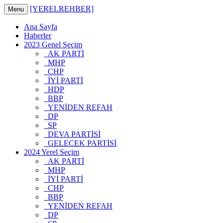
[YERELREHBER]
Menu
Ana Sayfa
Haberler
2023 Genel Seçim
AK PARTİ
MHP
CHP
İYİ PARTİ
HDP
BBP
YENİDEN REFAH
DP
SP
DEVA PARTİSİ
GELECEK PARTİSİ
2024 Yerel Seçim
AK PARTİ
MHP
İYİ PARTİ
CHP
BBP
YENİDEN REFAH
DP