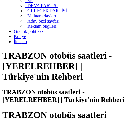
SP
DEVA PARTİSİ
GELECEK PARTİSİ
Muhtar adayları
Aday özel sayfası
Reklam bilgileri
Gizlilik politikası
Künye
İletişim
TRABZON otobüs saatleri -
[YERELREHBER] |
Türkiye'nin Rehberi
TRABZON otobüs saatleri -
[YERELREHBER] | Türkiye'nin Rehberi
TRABZON otobüs saatleri