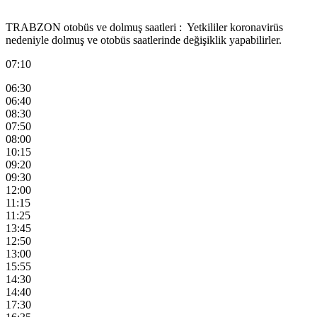
TRABZON otobüs ve dolmuş saatleri : Yetkililer koronavirüs
nedeniyle dolmuş ve otobüs saatlerinde değişiklik yapabilirler.
07:10
06:30
06:40
08:30
07:50
08:00
10:15
09:20
09:30
12:00
11:15
11:25
13:45
12:50
13:00
15:55
14:30
14:40
17:30