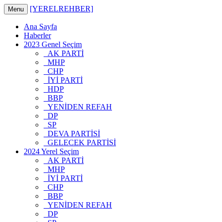
[YERELREHBER]
Menu
Ana Sayfa
Haberler
2023 Genel Seçim
AK PARTİ
MHP
CHP
İYİ PARTİ
HDP
BBP
YENİDEN REFAH
DP
SP
DEVA PARTİSİ
GELECEK PARTİSİ
2024 Yerel Seçim
AK PARTİ
MHP
İYİ PARTİ
CHP
BBP
YENİDEN REFAH
DP