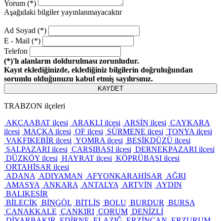
Yorum (*)
Aşağıdaki bilgiler yayınlanmayacaktır
Ad Soyad (*)
E - Mail (*)
Telefon
(*)'lı alanların doldurulması zorunludur.
Kayıt eklediğinizde, eklediğiniz bilgilerin doğruluğundan
sorumlu olduğunuzu kabul etmiş sayılırsınız.
KAYDET
TRABZON ilçeleri
AKÇAABAT ilçesi
ARAKLI ilçesi
ARSİN ilçesi
ÇAYKARA
ilçesi
MAÇKA ilçesi
OF ilçesi
SÜRMENE ilçesi
TONYA ilçesi
VAKFIKEBİR ilçesi
YOMRA ilçesi
BEŞİKDÜZÜ ilçesi
ŞALPAZARI ilçesi
ÇARŞIBAŞI ilçesi
DERNEKPAZARI ilçesi
DÜZKÖY ilçesi
HAYRAT ilçesi
KÖPRÜBAŞI ilçesi
ORTAHİSAR ilçesi
ADANA
ADIYAMAN
AFYONKARAHİSAR
AĞRI
AMASYA
ANKARA
ANTALYA
ARTVİN
AYDIN
BALIKESİR
BİLECİK
BİNGÖL
BİTLİS
BOLU
BURDUR
BURSA
ÇANAKKALE
ÇANKIRI
ÇORUM
DENİZLİ
DİYARBAKIR
EDİRNE
ELAZIĞ
ERZİNCAN
ERZURUM