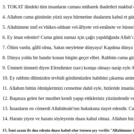
3. TOKAT ilindeki tüm insanların cuması mübarek ibadetleri makbul 
4. Allahım cuma gününün yüzü suyu hürmetine dualarımı kabul et güna
5. Allahümme innî es’elükes-sıhhate vel-âfiyete vel-emânete ve hüsn
6. Ey iman edenler! Cuma günü namaz için çağrı yapıldığında Allah’ı an
7. Ölüm vardır, gâfil olma, Sakın meyletme dünyaya! Kapılma dünya 
8. Dünya yolda bir handır konan birgün geçer elbet. Rabbim cuma gün
9. Ümmeti ümmeti diyen Efendimize (sav) komşu olmayı nasip eyle 
10. Ey rabbim dilimizden tevhidi gönlümüzden habibini çıkarma amin
11. Allahım bütün ölmüşlerimizi cennetine dahil eyle, bizleride imanla
12. Başınıza gelen her musibet kendi yapıp ettikleriniz yüzündendir ve
13. İnsanların en cömerdi Allahüteale'nın hukukuna riayet edendir. 
14. Haram yiyen ve haram söyleyenin duası kabul olmaz. Allahım bizi 
15. İsmi azam ile dua edenin duası kabul olur istenen şey verilir."Allahümme 