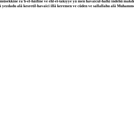
 müsekkine ra'b-el-hâifîne ve ehl-et-takıyye yâ men havaicul-halki indehü mak
 yezdadu alâ kesretil-havaici illâ keremen ve cûden ve sallallahu alâ Muhammedin