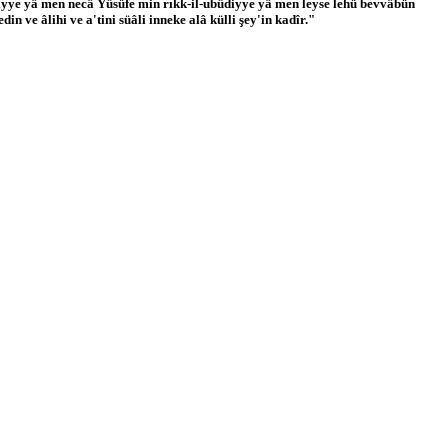
dıyye yâ men necâ Yûsüfe min rıkk-il-ubûdiyye yâ men leyse lehü bevvâbün
 ve âlihi ve a'tini süâli inneke alâ külli şey'in kadîr."