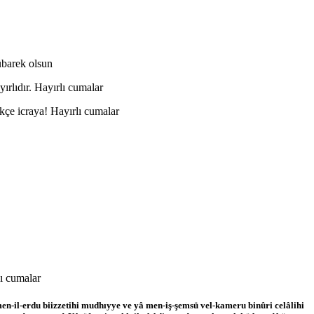
übarek olsun
ırlıdır. Hayırlı cumalar
çe icraya! Hayırlı cumalar
lı cumalar
men-il-erdu biizzetihi mudhıyye ve yâ men-iş-şemsü vel-kameru binûri celâlihi