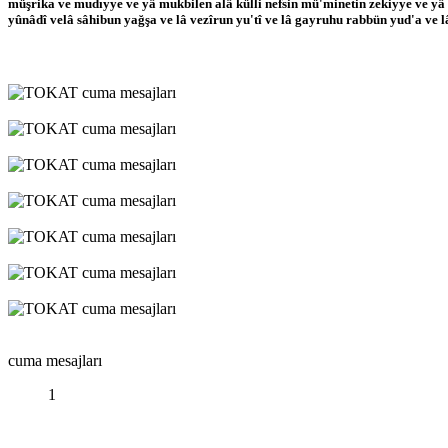
müşrika ve mudıyye ve yâ mukbilen alâ külli nefsin mü'minetin zekiyye ve yâ
yûnâdî velâ sâhibun yağşa ve lâ vezîrun yu'tî ve lâ gayruhu rabbün yud'a ve lâ
cuma mesajları
1