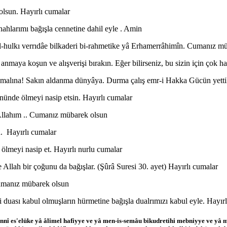
olsun. Hayırlı cumalar
hlarımı bağışla cennetine dahil eyle . Amin
el-hulkı verrıdâe bilkaderi bi-rahmetike yâ Erhamerrâhimîn. Cumanız m
maya koşun ve alışverişi bırakın. Eğer bilirseniz, bu sizin için çok hay
malına! Sakın aldanma dünyâya. Durma çalış emr-i Hakka Gücün yettik
ünde ölmeyi nasip etsin. Hayırlı cumalar
Allahım .. Cumanız mübarek olsun
. Hayırlı cumalar
 ölmeyi nasip et. Hayırlı nurlu cumalar
 Allah bir çoğunu da bağışlar. (Şûrâ Suresi 30. ayet) Hayırlı cumalar
Cumanız mübarek olsun
duası kabul olmuşların hürmetine bağışla dualrımızı kabul eyle. Hayır
innî es'elüke yâ âlimel hafiyye ve yâ men-is-semâu bikudretihi mebniyye ve yâ 