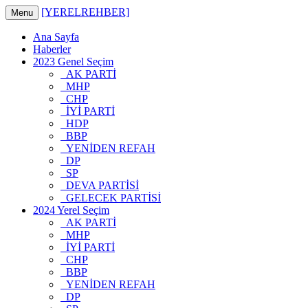
[YERELREHBER]
Menu
Ana Sayfa
Haberler
2023 Genel Seçim
AK PARTİ
MHP
CHP
İYİ PARTİ
HDP
BBP
YENİDEN REFAH
DP
SP
DEVA PARTİSİ
GELECEK PARTİSİ
2024 Yerel Seçim
AK PARTİ
MHP
İYİ PARTİ
CHP
BBP
YENİDEN REFAH
DP