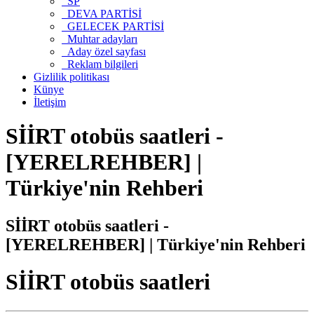
SP
DEVA PARTİSİ
GELECEK PARTİSİ
Muhtar adayları
Aday özel sayfası
Reklam bilgileri
Gizlilik politikası
Künye
İletişim
SİİRT otobüs saatleri -
[YERELREHBER] |
Türkiye'nin Rehberi
SİİRT otobüs saatleri -
[YERELREHBER] | Türkiye'nin Rehberi
SİİRT otobüs saatleri