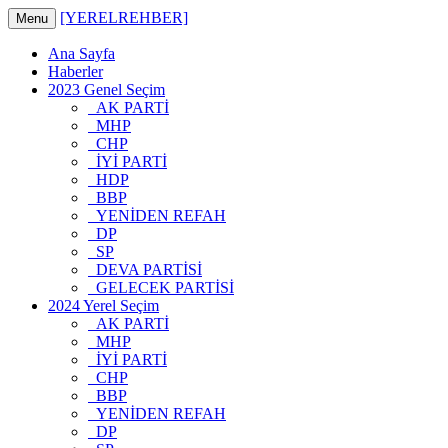
[YERELREHBER]
Menu
Ana Sayfa
Haberler
2023 Genel Seçim
AK PARTİ
MHP
CHP
İYİ PARTİ
HDP
BBP
YENİDEN REFAH
DP
SP
DEVA PARTİSİ
GELECEK PARTİSİ
2024 Yerel Seçim
AK PARTİ
MHP
İYİ PARTİ
CHP
BBP
YENİDEN REFAH
DP