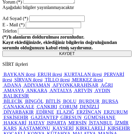
Yorum (*)
Aşağıdaki bilgiler yayınlanmayacaktır
Ad Soyad (*)
E - Mail (*)
Telefon
(*)'lı alanların doldurulması zorunludur.
Kayıt eklediğinizde, eklediğiniz bilgilerin doğruluğundan
sorumlu olduğunuzu kabul etmiş sayılırsınız.
KAYDET
SİİRT ilçeleri
BAYKAN ilçesi
ERUH ilçesi
KURTALAN ilçesi
PERVARİ
ilçesi
ŞİRVAN ilçesi
TİLLO ilçesi
MERKEZ ilçesi
ADANA
ADIYAMAN
AFYONKARAHİSAR
AĞRI
AMASYA
ANKARA
ANTALYA
ARTVİN
AYDIN
BALIKESİR
BİLECİK
BİNGÖL
BİTLİS
BOLU
BURDUR
BURSA
ÇANAKKALE
ÇANKIRI
ÇORUM
DENİZLİ
DİYARBAKIR
EDİRNE
ELAZIĞ
ERZİNCAN
ERZURUM
ESKİŞEHİR
GAZİANTEP
GİRESUN
GÜMÜŞHANE
HAKKARİ
HATAY
ISPARTA
MERSİN
İSTANBUL
İZMİR
KARS
KASTAMONU
KAYSERİ
KIRKLARELİ
KIRŞEHİR
KOCAELİ
KONYA
KÜTAHYA
MALATYA
MANİSA