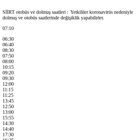
SİİRT otobüs ve dolmuş saatleri : Yetkililer koronavirüs nedeniyle
dolmuş ve otobüs saatlerinde değişiklik yapabilirler.
07:10
06:30
06:40
08:30
07:50
08:00
10:15
09:20
09:30
12:00
11:15
11:25
13:45
12:50
13:00
15:55
14:30
14:40
17:30