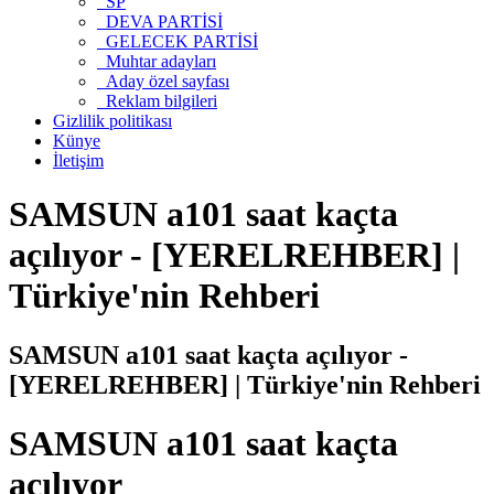
SP
DEVA PARTİSİ
GELECEK PARTİSİ
Muhtar adayları
Aday özel sayfası
Reklam bilgileri
Gizlilik politikası
Künye
İletişim
SAMSUN a101 saat kaçta
açılıyor - [YERELREHBER] |
Türkiye'nin Rehberi
SAMSUN a101 saat kaçta açılıyor -
[YERELREHBER] | Türkiye'nin Rehberi
SAMSUN a101 saat kaçta
açılıyor