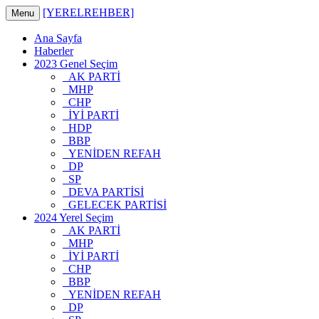
[YERELREHBER]
Menu
Ana Sayfa
Haberler
2023 Genel Seçim
AK PARTİ
MHP
CHP
İYİ PARTİ
HDP
BBP
YENİDEN REFAH
DP
SP
DEVA PARTİSİ
GELECEK PARTİSİ
2024 Yerel Seçim
AK PARTİ
MHP
İYİ PARTİ
CHP
BBP
YENİDEN REFAH
DP