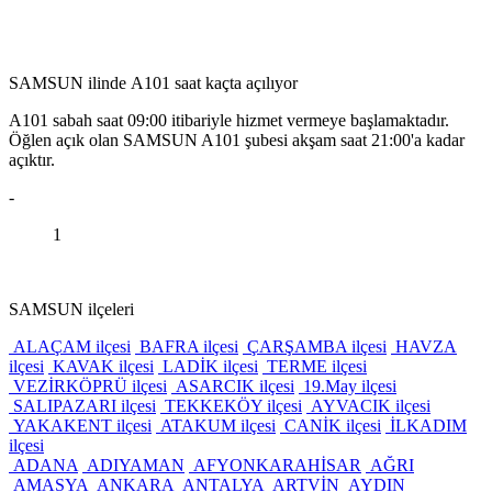
SAMSUN ilinde A101 saat kaçta açılıyor
A101 sabah saat 09:00 itibariyle hizmet vermeye başlamaktadır.
Öğlen açık olan SAMSUN A101 şubesi akşam saat 21:00'a kadar
açıktır.
-
1
SAMSUN ilçeleri
ALAÇAM ilçesi
BAFRA ilçesi
ÇARŞAMBA ilçesi
HAVZA
ilçesi
KAVAK ilçesi
LADİK ilçesi
TERME ilçesi
VEZİRKÖPRÜ ilçesi
ASARCIK ilçesi
19.May ilçesi
SALIPAZARI ilçesi
TEKKEKÖY ilçesi
AYVACIK ilçesi
YAKAKENT ilçesi
ATAKUM ilçesi
CANİK ilçesi
İLKADIM
ilçesi
ADANA
ADIYAMAN
AFYONKARAHİSAR
AĞRI
AMASYA
ANKARA
ANTALYA
ARTVİN
AYDIN