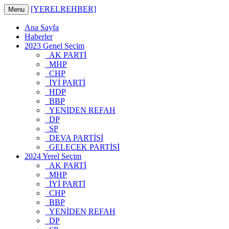
[YERELREHBER]
Menu
Ana Sayfa
Haberler
2023 Genel Seçim
AK PARTİ
MHP
CHP
İYİ PARTİ
HDP
BBP
YENİDEN REFAH
DP
SP
DEVA PARTİSİ
GELECEK PARTİSİ
2024 Yerel Seçim
AK PARTİ
MHP
İYİ PARTİ
CHP
BBP
YENİDEN REFAH
DP