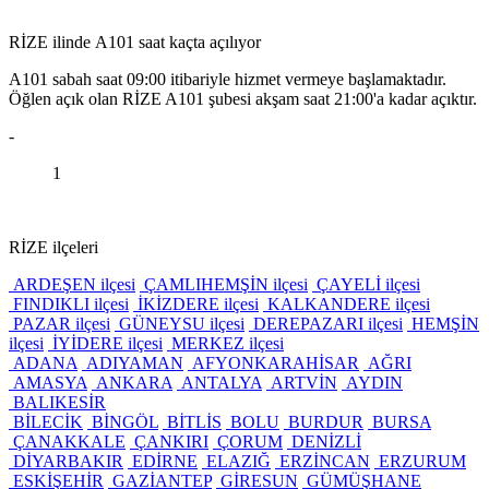
RİZE ilinde A101 saat kaçta açılıyor
A101 sabah saat 09:00 itibariyle hizmet vermeye başlamaktadır.
Öğlen açık olan RİZE A101 şubesi akşam saat 21:00'a kadar açıktır.
-
1
RİZE ilçeleri
ARDEŞEN ilçesi
ÇAMLIHEMŞİN ilçesi
ÇAYELİ ilçesi
FINDIKLI ilçesi
İKİZDERE ilçesi
KALKANDERE ilçesi
PAZAR ilçesi
GÜNEYSU ilçesi
DEREPAZARI ilçesi
HEMŞİN
ilçesi
İYİDERE ilçesi
MERKEZ ilçesi
ADANA
ADIYAMAN
AFYONKARAHİSAR
AĞRI
AMASYA
ANKARA
ANTALYA
ARTVİN
AYDIN
BALIKESİR
BİLECİK
BİNGÖL
BİTLİS
BOLU
BURDUR
BURSA
ÇANAKKALE
ÇANKIRI
ÇORUM
DENİZLİ
DİYARBAKIR
EDİRNE
ELAZIĞ
ERZİNCAN
ERZURUM
ESKİŞEHİR
GAZİANTEP
GİRESUN
GÜMÜŞHANE