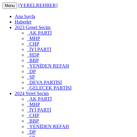
[YERELREHBER]
Menu
Ana Sayfa
Haberler
2023 Genel Seçim
AK PARTİ
MHP
CHP
İYİ PARTİ
HDP
BBP
YENİDEN REFAH
DP
SP
DEVA PARTİSİ
GELECEK PARTİSİ
2024 Yerel Seçim
AK PARTİ
MHP
İYİ PARTİ
CHP
BBP
YENİDEN REFAH
DP