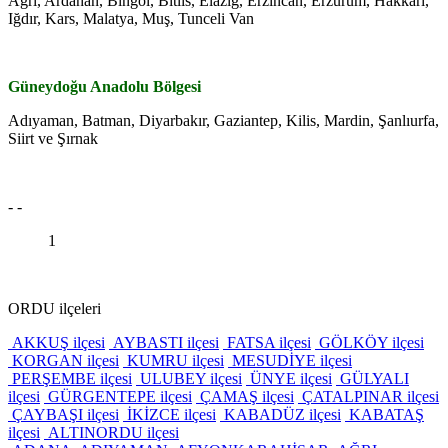
Ağrı, Ardahan, Bingöl, Bitlis, Elazığ, Erzincan, Erzurum, Hakkari,
Iğdır, Kars, Malatya, Muş, Tunceli Van
Güneydoğu Anadolu Bölgesi
Adıyaman, Batman, Diyarbakır, Gaziantep, Kilis, Mardin, Şanlıurfa,
Siirt ve Şırnak
- -
1
ORDU ilçeleri
AKKUŞ ilçesi
AYBASTI ilçesi
FATSA ilçesi
GÖLKÖY ilçesi
KORGAN ilçesi
KUMRU ilçesi
MESUDİYE ilçesi
PERŞEMBE ilçesi
ULUBEY ilçesi
ÜNYE ilçesi
GÜLYALI
ilçesi
GÜRGENTEPE ilçesi
ÇAMAŞ ilçesi
ÇATALPINAR ilçesi
ÇAYBAŞI ilçesi
İKİZCE ilçesi
KABADÜZ ilçesi
KABATAŞ
ilçesi
ALTINORDU ilçesi