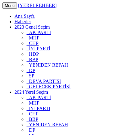
[YERELREHBER]
Menu
Ana Sayfa
Haberler
2023 Genel Seçim
AK PARTİ
MHP
CHP
İYİ PARTİ
HDP
BBP
YENİDEN REFAH
DP
SP
DEVA PARTİSİ
GELECEK PARTİSİ
2024 Yerel Seçim
AK PARTİ
MHP
İYİ PARTİ
CHP
BBP
YENİDEN REFAH
DP