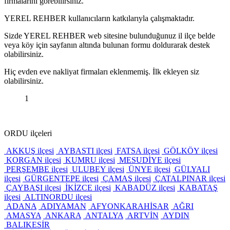
firmalarını görebilirsiniz.
YEREL REHBER kullanıcıların katkılarıyla çalışmaktadır.
Sizde YEREL REHBER web sitesine bulunduğunuz il ilçe belde
veya köy için sayfanın altında bulunan formu doldurarak destek
olabilirsiniz.
Hiç evden eve nakliyat firmaları eklenmemiş. İlk ekleyen siz
olabilirsiniz.
1
ORDU ilçeleri
AKKUŞ ilçesi
AYBASTI ilçesi
FATSA ilçesi
GÖLKÖY ilçesi
KORGAN ilçesi
KUMRU ilçesi
MESUDİYE ilçesi
PERŞEMBE ilçesi
ULUBEY ilçesi
ÜNYE ilçesi
GÜLYALI
ilçesi
GÜRGENTEPE ilçesi
ÇAMAŞ ilçesi
ÇATALPINAR ilçesi
ÇAYBAŞI ilçesi
İKİZCE ilçesi
KABADÜZ ilçesi
KABATAŞ
ilçesi
ALTINORDU ilçesi
ADANA
ADIYAMAN
AFYONKARAHİSAR
AĞRI
AMASYA
ANKARA
ANTALYA
ARTVİN
AYDIN
BALIKESİR