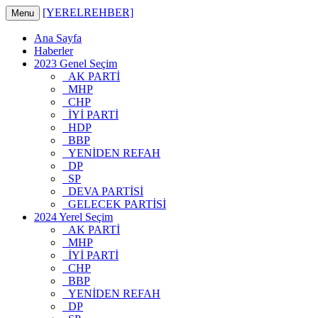
[YERELREHBER]
Menu
Ana Sayfa
Haberler
2023 Genel Seçim
AK PARTİ
MHP
CHP
İYİ PARTİ
HDP
BBP
YENİDEN REFAH
DP
SP
DEVA PARTİSİ
GELECEK PARTİSİ
2024 Yerel Seçim
AK PARTİ
MHP
İYİ PARTİ
CHP
BBP
YENİDEN REFAH
DP