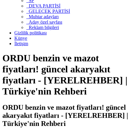
SP
DEVA PARTİSİ
GELECEK PARTİSİ
Muhtar adayları
Aday özel sayfası
Reklam bilgileri
Gizlilik politikası
Künye
İletişim
ORDU benzin ve mazot
fiyatları! güncel akaryakıt
fiyatları - [YERELREHBER] |
Türkiye'nin Rehberi
ORDU benzin ve mazot fiyatları! güncel
akaryakıt fiyatları - [YERELREHBER] |
Türkiye'nin Rehberi