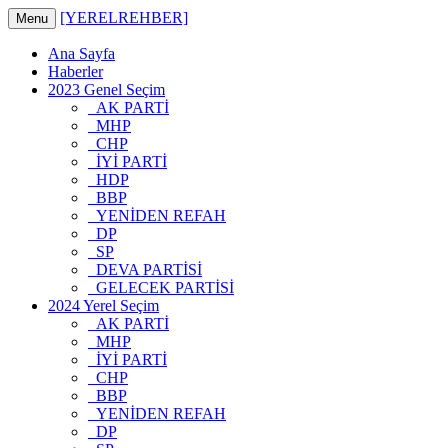
[YERELREHBER]
Menu
Ana Sayfa
Haberler
2023 Genel Seçim
AK PARTİ
MHP
CHP
İYİ PARTİ
HDP
BBP
YENİDEN REFAH
DP
SP
DEVA PARTİSİ
GELECEK PARTİSİ
2024 Yerel Seçim
AK PARTİ
MHP
İYİ PARTİ
CHP
BBP
YENİDEN REFAH
DP