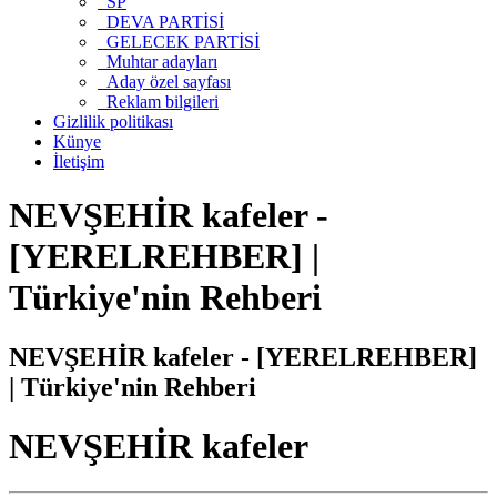
SP
DEVA PARTİSİ
GELECEK PARTİSİ
Muhtar adayları
Aday özel sayfası
Reklam bilgileri
Gizlilik politikası
Künye
İletişim
NEVŞEHİR kafeler -
[YERELREHBER] |
Türkiye'nin Rehberi
NEVŞEHİR kafeler - [YERELREHBER]
| Türkiye'nin Rehberi
NEVŞEHİR kafeler