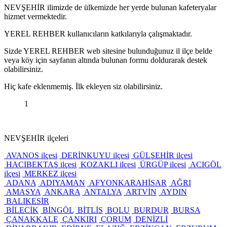
NEVŞEHİR ilimizde de ülkemizde her yerde bulunan kafeteryalar
hizmet vermektedir.
YEREL REHBER kullanıcıların katkılarıyla çalışmaktadır.
Sizde YEREL REHBER web sitesine bulunduğunuz il ilçe belde
veya köy için sayfanın altında bulunan formu doldurarak destek
olabilirsiniz.
Hiç kafe eklenmemiş. İlk ekleyen siz olabilirsiniz.
1
NEVŞEHİR ilçeleri
AVANOS ilçesi
DERİNKUYU ilçesi
GÜLŞEHİR ilçesi
HACIBEKTAŞ ilçesi
KOZAKLI ilçesi
ÜRGÜP ilçesi
ACIGÖL
ilçesi
MERKEZ ilçesi
ADANA
ADIYAMAN
AFYONKARAHİSAR
AĞRI
AMASYA
ANKARA
ANTALYA
ARTVİN
AYDIN
BALIKESİR
BİLECİK
BİNGÖL
BİTLİS
BOLU
BURDUR
BURSA
ÇANAKKALE
ÇANKIRI
ÇORUM
DENİZLİ