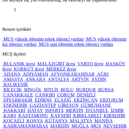
1
Benzer içerikler
MUŞ yüksek öğrenim erkek öğrenci yurtları
MUŞ yüksek öğrenim
kız öğrenci yurtları
MUŞ orta öğrenim erkek öğrenci yurtları
MUŞ ilçeleri
BULANIK ilçesi
MALAZGİRT ilçesi
VARTO ilçesi
HASKÖY
ilçesi
KORKUT ilçesi
MERKEZ ilçesi
ADANA
ADIYAMAN
AFYONKARAHİSAR
AĞRI
AMASYA
ANKARA
ANTALYA
ARTVİN
AYDIN
BALIKESİR
BİLECİK
BİNGÖL
BİTLİS
BOLU
BURDUR
BURSA
ÇANAKKALE
ÇANKIRI
ÇORUM
DENİZLİ
DİYARBAKIR
EDİRNE
ELAZIĞ
ERZİNCAN
ERZURUM
ESKİŞEHİR
GAZİANTEP
GİRESUN
GÜMÜŞHANE
HAKKARİ
HATAY
ISPARTA
MERSİN
İSTANBUL
İZMİR
KARS
KASTAMONU
KAYSERİ
KIRKLARELİ
KIRŞEHİR
KOCAELİ
KONYA
KÜTAHYA
MALATYA
MANİSA
KAHRAMANMARAŞ
MARDİN
MUĞLA
MUŞ
NEVŞEHİR