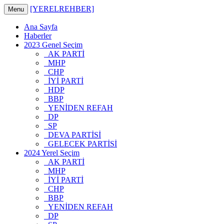
[YERELREHBER]
Menu
Ana Sayfa
Haberler
2023 Genel Seçim
AK PARTİ
MHP
CHP
İYİ PARTİ
HDP
BBP
YENİDEN REFAH
DP
SP
DEVA PARTİSİ
GELECEK PARTİSİ
2024 Yerel Seçim
AK PARTİ
MHP
İYİ PARTİ
CHP
BBP
YENİDEN REFAH
DP