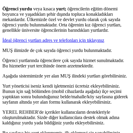
Öğrenci yurdu
veya kısaca
yurt;
öğrencilerin eğitim dönemi
boyunca ve yaşadıkları şehir dışında topluca konakladıkları
mekanlardır. Ülkemizde özel ve devlet yurdu olarak çok sayıda
öğrenci yurdu bulunmaktadır. Orta öğrenim kız öğrenci yurtları,
genellikle üniversite öğrencilerinin barındıkları yurtlardır.
İdeal öğrenci yurtları adres ve telefonları için tıklayınız
MUŞ ilimizde de çok sayıda öğrenci yurdu bulunmaktadır.
Öğrenci yurtlarında öğrencilere çok sayıda hizmet sunulmaktadır.
Bu hizmetler yurt tercihinde önem arzetmektedir.
Aşağıda sistemimizde yer alan MUŞ ilindeki yurtları görebilirsiniz.
Yurt yöneticisi iseniz kendi işletmenizi ücretsiz ekleyebilirsiniz.
Bunun için sağ bölümden (mobil cihazlarda aşağıda) ilçe seçimi
yaptıktan sonra bulunduğunuz belde/mahalle/köy sayfasına giderek
sayfanın altında yer alan formu kullanarak ekleyebilirsiniz.
YEREL REHBER'de içerikler kullanıcıların destekleriyle
oluşturulmaktadır. Sizde diğer kullanıcılara destek olmak adına
kaldığınız yurdu yada bildiğiniz yurdu ekleyebilirsiniz.
Bu sayfaya hiç yurt eklenmemiş, ilk eklemeyi siz yapabilirsiniz.