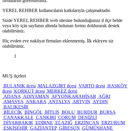
firmalarını görebilirsiniz.
YEREL REHBER kullanıcıların katkılarıyla çalışmaktadır.
Sizde YEREL REHBER web sitesine bulunduğunuz il ilçe belde
veya köy için sayfanın altında bulunan formu doldurarak destek
olabilirsiniz.
Hiç evden eve nakliyat firmaları eklenmemiş. İlk ekleyen siz
olabilirsiniz.
1
MUŞ ilçeleri
BULANIK ilçesi
MALAZGİRT ilçesi
VARTO ilçesi
HASKÖY
ilçesi
KORKUT ilçesi
MERKEZ ilçesi
ADANA
ADIYAMAN
AFYONKARAHİSAR
AĞRI
AMASYA
ANKARA
ANTALYA
ARTVİN
AYDIN
BALIKESİR
BİLECİK
BİNGÖL
BİTLİS
BOLU
BURDUR
BURSA
ÇANAKKALE
ÇANKIRI
ÇORUM
DENİZLİ
DİYARBAKIR
EDİRNE
ELAZIĞ
ERZİNCAN
ERZURUM
ESKİŞEHİR
GAZİANTEP
GİRESUN
GÜMÜŞHANE