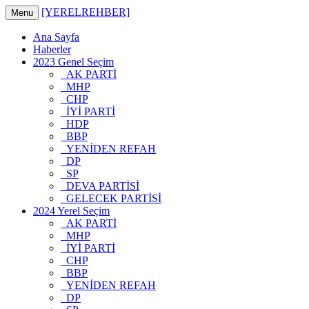
[YERELREHBER]
Menu
Ana Sayfa
Haberler
2023 Genel Seçim
AK PARTİ
MHP
CHP
İYİ PARTİ
HDP
BBP
YENİDEN REFAH
DP
SP
DEVA PARTİSİ
GELECEK PARTİSİ
2024 Yerel Seçim
AK PARTİ
MHP
İYİ PARTİ
CHP
BBP
YENİDEN REFAH
DP