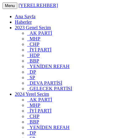
[YERELREHBER]
Menu
Ana Sayfa
Haberler
2023 Genel Seçim
AK PARTİ
MHP
CHP
İYİ PARTİ
HDP
BBP
YENİDEN REFAH
DP
SP
DEVA PARTİSİ
GELECEK PARTİSİ
2024 Yerel Seçim
AK PARTİ
MHP
İYİ PARTİ
CHP
BBP
YENİDEN REFAH
DP