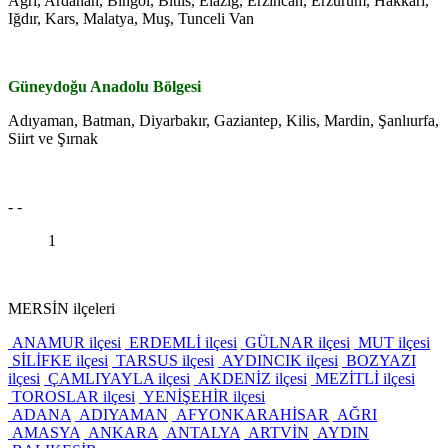
Ağrı, Ardahan, Bingöl, Bitlis, Elazığ, Erzincan, Erzurum, Hakkari,
Iğdır, Kars, Malatya, Muş, Tunceli Van
Güneydoğu Anadolu Bölgesi
Adıyaman, Batman, Diyarbakır, Gaziantep, Kilis, Mardin, Şanlıurfa,
Siirt ve Şırnak
- -
1
MERSİN ilçeleri
ANAMUR ilçesi
ERDEMLİ ilçesi
GÜLNAR ilçesi
MUT ilçesi
SİLİFKE ilçesi
TARSUS ilçesi
AYDINCIK ilçesi
BOZYAZI
ilçesi
ÇAMLIYAYLA ilçesi
AKDENİZ ilçesi
MEZİTLİ ilçesi
TOROSLAR ilçesi
YENİŞEHİR ilçesi
ADANA
ADIYAMAN
AFYONKARAHİSAR
AĞRI
AMASYA
ANKARA
ANTALYA
ARTVİN
AYDIN