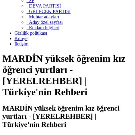
SP
DEVA PARTİSİ
GELECEK PARTİSİ
Muhtar adayları
Aday özel sayfası
Reklam bilgileri
Gizlilik politikası
Künye
İletişim
MARDİN yüksek öğrenim kız
öğrenci yurtları -
[YERELREHBER] |
Türkiye'nin Rehberi
MARDİN yüksek öğrenim kız öğrenci
yurtları - [YERELREHBER] |
Türkiye'nin Rehberi