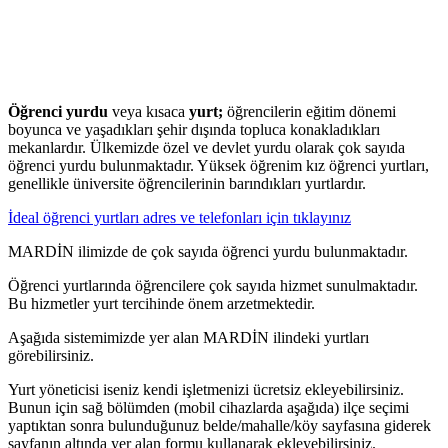
Öğrenci yurdu
veya kısaca
yurt;
öğrencilerin eğitim dönemi
boyunca ve yaşadıkları şehir dışında topluca konakladıkları
mekanlardır. Ülkemizde özel ve devlet yurdu olarak çok sayıda
öğrenci yurdu bulunmaktadır. Yüksek öğrenim kız öğrenci yurtları,
genellikle üniversite öğrencilerinin barındıkları yurtlardır.
İdeal öğrenci yurtları adres ve telefonları için tıklayınız
MARDİN ilimizde de çok sayıda öğrenci yurdu bulunmaktadır.
Öğrenci yurtlarında öğrencilere çok sayıda hizmet sunulmaktadır.
Bu hizmetler yurt tercihinde önem arzetmektedir.
Aşağıda sistemimizde yer alan MARDİN ilindeki yurtları
görebilirsiniz.
Yurt yöneticisi iseniz kendi işletmenizi ücretsiz ekleyebilirsiniz.
Bunun için sağ bölümden (mobil cihazlarda aşağıda) ilçe seçimi
yaptıktan sonra bulunduğunuz belde/mahalle/köy sayfasına giderek
sayfanın altında yer alan formu kullanarak ekleyebilirsiniz.