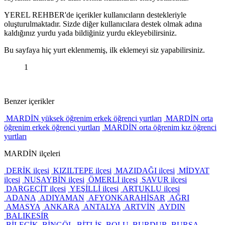
YEREL REHBER'de içerikler kullanıcıların destekleriyle
oluşturulmaktadır. Sizde diğer kullanıcılara destek olmak adına
kaldığınız yurdu yada bildiğiniz yurdu ekleyebilirsiniz.
Bu sayfaya hiç yurt eklenmemiş, ilk eklemeyi siz yapabilirsiniz.
1
Benzer içerikler
MARDİN yüksek öğrenim erkek öğrenci yurtları
MARDİN orta
öğrenim erkek öğrenci yurtları
MARDİN orta öğrenim kız öğrenci
yurtları
MARDİN ilçeleri
DERİK ilçesi
KIZILTEPE ilçesi
MAZIDAĞI ilçesi
MİDYAT
ilçesi
NUSAYBİN ilçesi
ÖMERLİ ilçesi
SAVUR ilçesi
DARGEÇİT ilçesi
YEŞİLLİ ilçesi
ARTUKLU ilçesi
ADANA
ADIYAMAN
AFYONKARAHİSAR
AĞRI
AMASYA
ANKARA
ANTALYA
ARTVİN
AYDIN
BALIKESİR
BİLECİK
BİNGÖL
BİTLİS
BOLU
BURDUR
BURSA