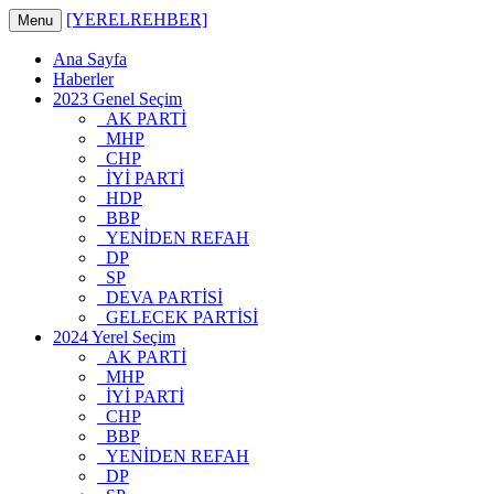
[YERELREHBER]
Menu
Ana Sayfa
Haberler
2023 Genel Seçim
AK PARTİ
MHP
CHP
İYİ PARTİ
HDP
BBP
YENİDEN REFAH
DP
SP
DEVA PARTİSİ
GELECEK PARTİSİ
2024 Yerel Seçim
AK PARTİ
MHP
İYİ PARTİ
CHP
BBP
YENİDEN REFAH
DP