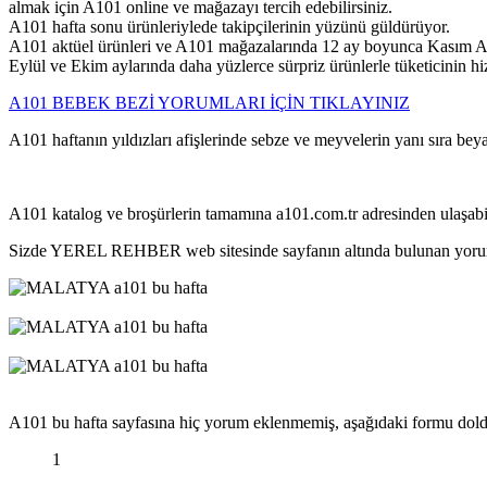
almak için A101 online ve mağazayı tercih edebilirsiniz.
A101 hafta sonu ürünleriylede takipçilerinin yüzünü güldürüyor.
A101 aktüel ürünleri ve A101 mağazalarında 12 ay boyunca Kasım Ar
Eylül ve Ekim aylarında daha yüzlerce sürpriz ürünlerle tüketicinin 
A101 BEBEK BEZİ YORUMLARI İÇİN TIKLAYINIZ
A101 haftanın yıldızları afişlerinde sebze ve meyvelerin yanı sıra bey
A101 katalog ve broşürlerin tamamına a101.com.tr adresinden ulaşabil
Sizde YEREL REHBER web sitesinde sayfanın altında bulunan yorum ala
A101 bu hafta sayfasına hiç yorum eklenmemiş, aşağıdaki formu dold
1