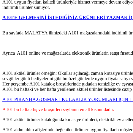
A101 uygun fiyatları kaliteli ürünleriyle hizmet vermeye devam ediyor.
indirimli ürünler sunuyor.
A101'E GELMESİNİ İSTEDİĞİNİZ ÜRÜNLERİ YAZMAK İ
Bu sayfada MALATYA ilimizdeki A101 mağazalarındaki indirimli ürünl
Ayrıca A101 online ve mağazalarda elektronik ürünlerin satışı fırsatı
A101 aktüel ürünler örneğin: Okullar açılacağı zaman kırtasiye ürünle
sevgililer günü hediyelerini gibi bu özel günlerde uygun fiyata satışa 
Her perşembe A101 katalog broşürlerinde gıdadan temizliğe ev eşyası
A101 bu haftaki ve her hafta yenilenen aktüel ürünler listesinde cazip f
A101 PİRANHA,GOSMART KULAKLIK YORUMLARI İÇİN T
A101 bu hafta afiş ve broşürleri sayfanın en alt kısmındadır.
A101 aktüel ürünler kataloğunda kırtasiye ürünleri, elektrikli ev aletle
A101 aldın aldın afişlerinde beğenilen ürünler uygun fiyatlarla müşter