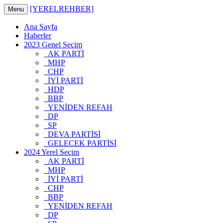
[YERELREHBER]
Menu
Ana Sayfa
Haberler
2023 Genel Seçim
AK PARTİ
MHP
CHP
İYİ PARTİ
HDP
BBP
YENİDEN REFAH
DP
SP
DEVA PARTİSİ
GELECEK PARTİSİ
2024 Yerel Seçim
AK PARTİ
MHP
İYİ PARTİ
CHP
BBP
YENİDEN REFAH
DP