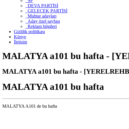
SP
DEVA PARTİSİ
GELECEK PARTİSİ
Muhtar adayları
Aday özel sayfası
Reklam bilgileri
Gizlilik politikası
Künye
İletişim
MALATYA a101 bu hafta - [YE
MALATYA a101 bu hafta - [YERELREHBER
MALATYA a101 bu hafta
MALATYA A101 de bu hafta