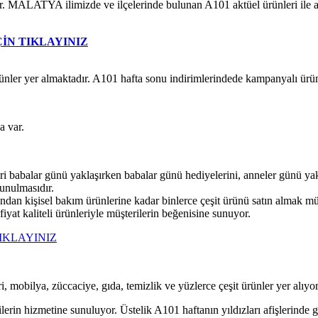
 MALATYA ilimizde ve ilçelerinde bulunan A101 aktüel ürünleri ile aldın
ÇİN TIKLAYINIZ
er yer almaktadır. A101 hafta sonu indirimlerindede kampanyalı ürünle
da var.
ri babalar günü yaklaşırken babalar günü hediyelerini, anneler günü yak
sunulmasıdır.
ndan kişisel bakım ürünlerine kadar binlerce çeşit ürünü satın almak
iyat kaliteli ürünleriyle müşterilerin beğenisine sunuyor.
IKLAYINIZ
ri, mobilya, züccaciye, gıda, temizlik ve yüzlerce çeşit ürünler yer alıyo
ilerin hizmetine sunuluyor. Üstelik A101 haftanın yıldızları afişlerinde 