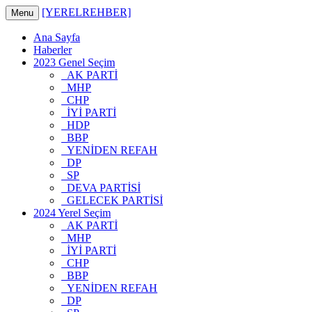
[YERELREHBER]
Menu
Ana Sayfa
Haberler
2023 Genel Seçim
AK PARTİ
MHP
CHP
İYİ PARTİ
HDP
BBP
YENİDEN REFAH
DP
SP
DEVA PARTİSİ
GELECEK PARTİSİ
2024 Yerel Seçim
AK PARTİ
MHP
İYİ PARTİ
CHP
BBP
YENİDEN REFAH
DP