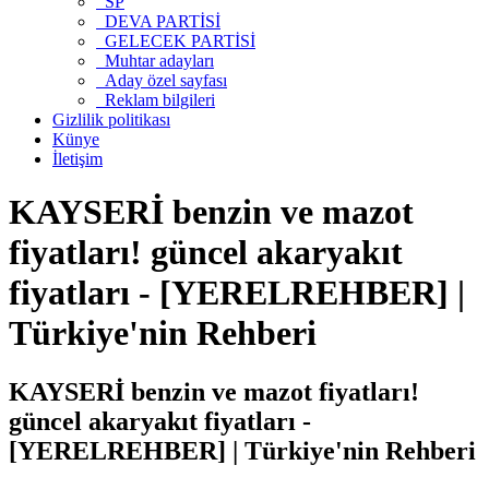
SP
DEVA PARTİSİ
GELECEK PARTİSİ
Muhtar adayları
Aday özel sayfası
Reklam bilgileri
Gizlilik politikası
Künye
İletişim
KAYSERİ benzin ve mazot
fiyatları! güncel akaryakıt
fiyatları - [YERELREHBER] |
Türkiye'nin Rehberi
KAYSERİ benzin ve mazot fiyatları!
güncel akaryakıt fiyatları -
[YERELREHBER] | Türkiye'nin Rehberi