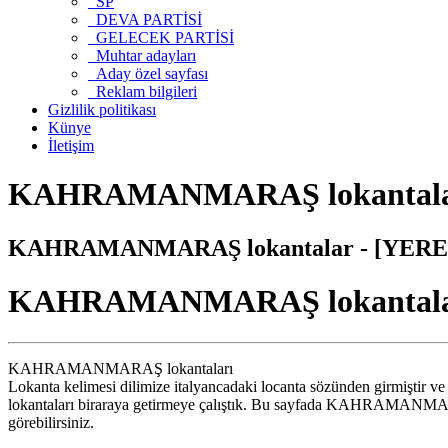
SP
DEVA PARTİSİ
GELECEK PARTİSİ
Muhtar adayları
Aday özel sayfası
Reklam bilgileri
Gizlilik politikası
Künye
İletişim
KAHRAMANMARAŞ lokantalar 
KAHRAMANMARAŞ lokantalar - [YERELR
KAHRAMANMARAŞ lokantal
KAHRAMANMARAŞ lokantaları
Lokanta kelimesi dilimize italyancadaki locanta sözünden girmiştir
lokantaları biraraya getirmeye çalıştık. Bu sayfada KAHRAMANMARAŞ il
görebilirsiniz.