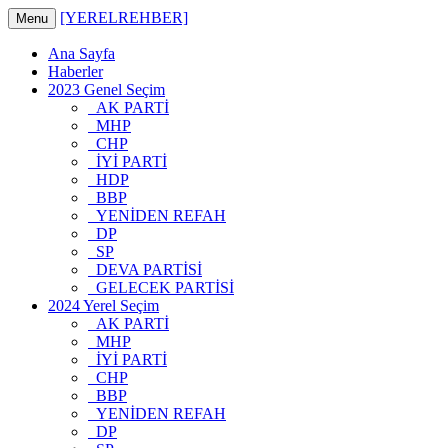
[YERELREHBER]
Menu
Ana Sayfa
Haberler
2023 Genel Seçim
AK PARTİ
MHP
CHP
İYİ PARTİ
HDP
BBP
YENİDEN REFAH
DP
SP
DEVA PARTİSİ
GELECEK PARTİSİ
2024 Yerel Seçim
AK PARTİ
MHP
İYİ PARTİ
CHP
BBP
YENİDEN REFAH
DP