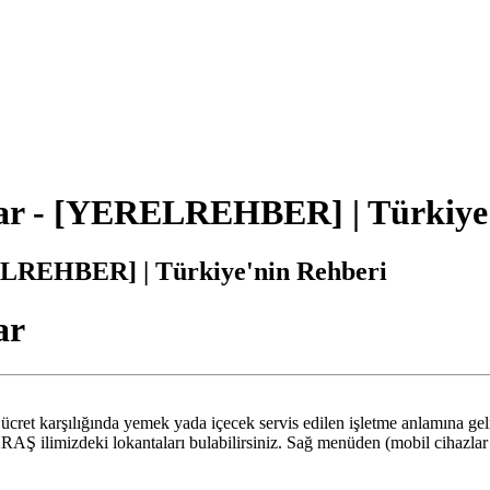
- [YERELREHBER] | Türkiye'n
EHBER] | Türkiye'nin Rehberi
ar
 ve ücret karşılığında yemek yada içecek servis edilen işletme anla
imizdeki lokantaları bulabilirsiniz. Sağ menüden (mobil cihazlar için 