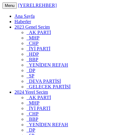
[YERELREHBER]
Menu
Ana Sayfa
Haberler
2023 Genel Seçim
AK PARTİ
MHP
CHP
İYİ PARTİ
HDP
BBP
YENİDEN REFAH
DP
SP
DEVA PARTİSİ
GELECEK PARTİSİ
2024 Yerel Seçim
AK PARTİ
MHP
İYİ PARTİ
CHP
BBP
YENİDEN REFAH
DP