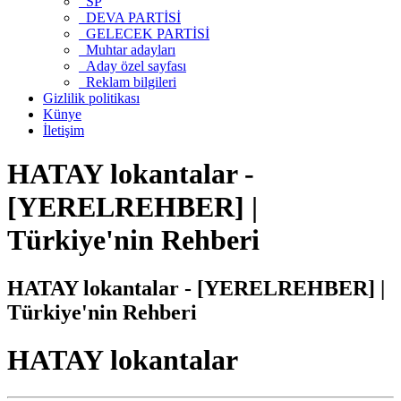
SP
DEVA PARTİSİ
GELECEK PARTİSİ
Muhtar adayları
Aday özel sayfası
Reklam bilgileri
Gizlilik politikası
Künye
İletişim
HATAY lokantalar -
[YERELREHBER] |
Türkiye'nin Rehberi
HATAY lokantalar - [YERELREHBER] |
Türkiye'nin Rehberi
HATAY lokantalar