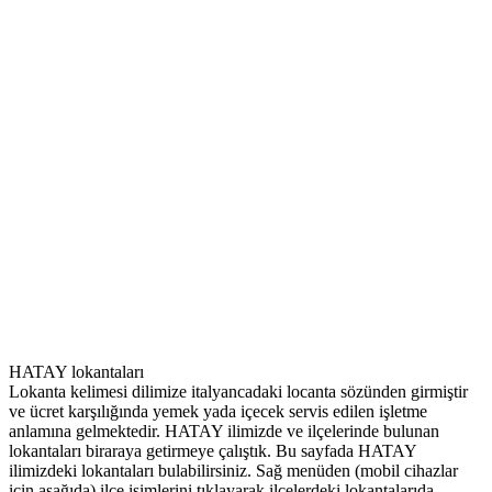
HATAY lokantaları
Lokanta kelimesi dilimize italyancadaki locanta sözünden girmiştir
ve ücret karşılığında yemek yada içecek servis edilen işletme
anlamına gelmektedir. HATAY ilimizde ve ilçelerinde bulunan
lokantaları biraraya getirmeye çalıştık. Bu sayfada HATAY
ilimizdeki lokantaları bulabilirsiniz. Sağ menüden (mobil cihazlar
için aşağıda) ilçe isimlerini tıklayarak ilçelerdeki lokantalarıda