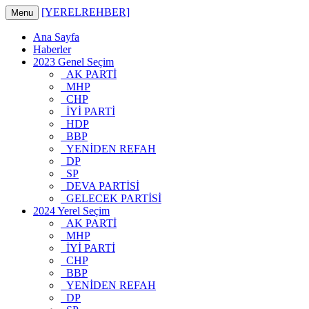
[YERELREHBER]
Menu
Ana Sayfa
Haberler
2023 Genel Seçim
AK PARTİ
MHP
CHP
İYİ PARTİ
HDP
BBP
YENİDEN REFAH
DP
SP
DEVA PARTİSİ
GELECEK PARTİSİ
2024 Yerel Seçim
AK PARTİ
MHP
İYİ PARTİ
CHP
BBP
YENİDEN REFAH
DP