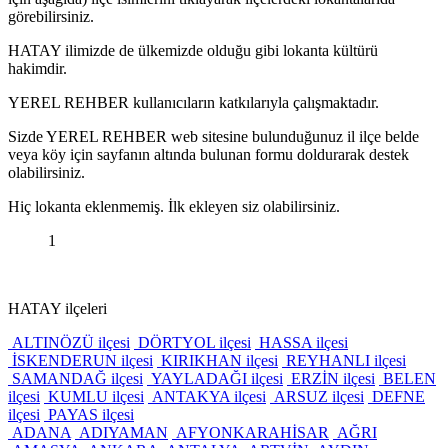
görebilirsiniz.
HATAY ilimizde de ülkemizde olduğu gibi lokanta kültürü
hakimdir.
YEREL REHBER kullanıcıların katkılarıyla çalışmaktadır.
Sizde YEREL REHBER web sitesine bulunduğunuz il ilçe belde
veya köy için sayfanın altında bulunan formu doldurarak destek
olabilirsiniz.
Hiç lokanta eklenmemiş. İlk ekleyen siz olabilirsiniz.
1
HATAY ilçeleri
ALTINÖZÜ ilçesi
DÖRTYOL ilçesi
HASSA ilçesi
İSKENDERUN ilçesi
KIRIKHAN ilçesi
REYHANLI ilçesi
SAMANDAĞ ilçesi
YAYLADAĞI ilçesi
ERZİN ilçesi
BELEN
ilçesi
KUMLU ilçesi
ANTAKYA ilçesi
ARSUZ ilçesi
DEFNE
ilçesi
PAYAS ilçesi
ADANA
ADIYAMAN
AFYONKARAHİSAR
AĞRI