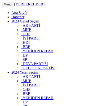
[YERELREHBER]
Menu
Ana Sayfa
Haberler
2023 Genel Seçim
AK PARTİ
MHP
CHP
İYİ PARTİ
HDP
BBP
YENİDEN REFAH
DP
SP
DEVA PARTİSİ
GELECEK PARTİSİ
2024 Yerel Seçim
AK PARTİ
MHP
İYİ PARTİ
CHP
BBP
YENİDEN REFAH
DP