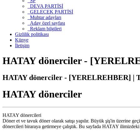
SP
DEVA PARTİSİ
GELECEK PARTİSİ
Muhtar adayları
Aday özel sayfası
Reklam bilgileri
Gizlilik politikası
Künye
İletişim
HATAY dönerciler - [YERELRE
HATAY dönerciler - [YERELREHBER] | Tü
HATAY dönerciler
HATAY dönercileri
Döner et ve tavuk döner olarak satışı yapılır. Büyük şiş'in üzerine geç
dönercileri biraraya getirmeye çalıştık. Bu sayfada HATAY ilimizdeki dön