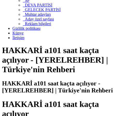
SP
DEVA PARTİSİ
GELECEK PARTİSİ
Muhtar adayları
Aday özel sayfası
Reklam bilgileri
Gizlilik politikası
Künye
İletişim
HAKKARİ a101 saat kaçta
açılıyor - [YERELREHBER] |
Türkiye'nin Rehberi
HAKKARİ a101 saat kaçta açılıyor -
[YERELREHBER] | Türkiye'nin Rehberi
HAKKARİ a101 saat kaçta
açılıyor