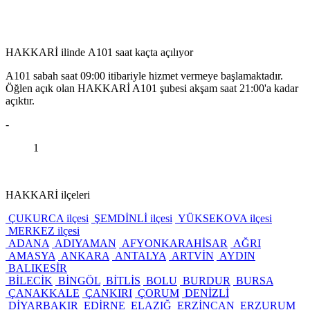
HAKKARİ ilinde A101 saat kaçta açılıyor
A101 sabah saat 09:00 itibariyle hizmet vermeye başlamaktadır.
Öğlen açık olan HAKKARİ A101 şubesi akşam saat 21:00'a kadar
açıktır.
-
1
HAKKARİ ilçeleri
ÇUKURCA ilçesi
ŞEMDİNLİ ilçesi
YÜKSEKOVA ilçesi
MERKEZ ilçesi
ADANA
ADIYAMAN
AFYONKARAHİSAR
AĞRI
AMASYA
ANKARA
ANTALYA
ARTVİN
AYDIN
BALIKESİR
BİLECİK
BİNGÖL
BİTLİS
BOLU
BURDUR
BURSA
ÇANAKKALE
ÇANKIRI
ÇORUM
DENİZLİ
DİYARBAKIR
EDİRNE
ELAZIĞ
ERZİNCAN
ERZURUM