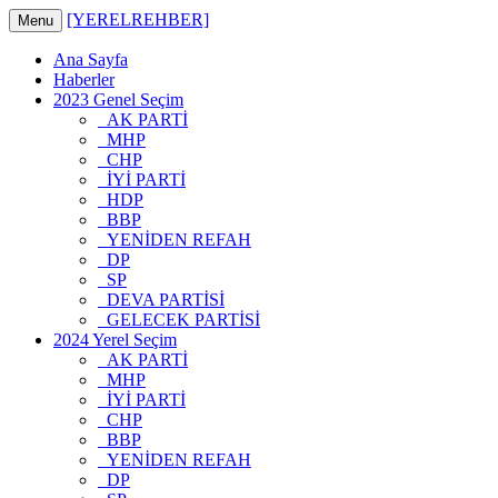
[YERELREHBER]
Menu
Ana Sayfa
Haberler
2023 Genel Seçim
AK PARTİ
MHP
CHP
İYİ PARTİ
HDP
BBP
YENİDEN REFAH
DP
SP
DEVA PARTİSİ
GELECEK PARTİSİ
2024 Yerel Seçim
AK PARTİ
MHP
İYİ PARTİ
CHP
BBP
YENİDEN REFAH
DP