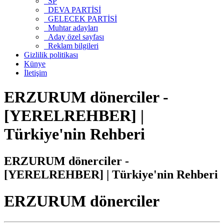
SP
DEVA PARTİSİ
GELECEK PARTİSİ
Muhtar adayları
Aday özel sayfası
Reklam bilgileri
Gizlilik politikası
Künye
İletişim
ERZURUM dönerciler -
[YERELREHBER] |
Türkiye'nin Rehberi
ERZURUM dönerciler -
[YERELREHBER] | Türkiye'nin Rehberi
ERZURUM dönerciler