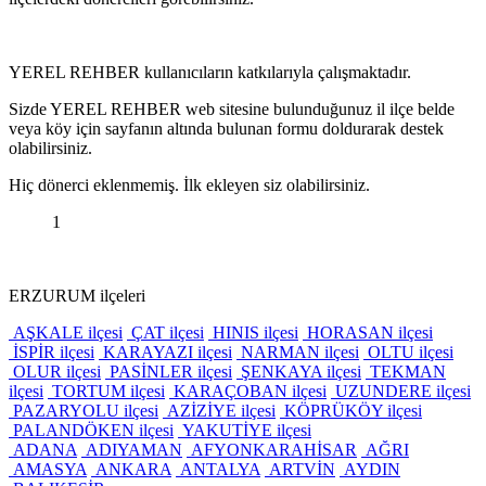
YEREL REHBER kullanıcıların katkılarıyla çalışmaktadır.
Sizde YEREL REHBER web sitesine bulunduğunuz il ilçe belde
veya köy için sayfanın altında bulunan formu doldurarak destek
olabilirsiniz.
Hiç dönerci eklenmemiş. İlk ekleyen siz olabilirsiniz.
1
ERZURUM ilçeleri
AŞKALE ilçesi
ÇAT ilçesi
HINIS ilçesi
HORASAN ilçesi
İSPİR ilçesi
KARAYAZI ilçesi
NARMAN ilçesi
OLTU ilçesi
OLUR ilçesi
PASİNLER ilçesi
ŞENKAYA ilçesi
TEKMAN
ilçesi
TORTUM ilçesi
KARAÇOBAN ilçesi
UZUNDERE ilçesi
PAZARYOLU ilçesi
AZİZİYE ilçesi
KÖPRÜKÖY ilçesi
PALANDÖKEN ilçesi
YAKUTİYE ilçesi
ADANA
ADIYAMAN
AFYONKARAHİSAR
AĞRI
AMASYA
ANKARA
ANTALYA
ARTVİN
AYDIN