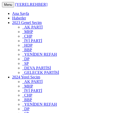
[YERELREHBER]
Menu
Ana Sayfa
Haberler
2023 Genel Seçim
AK PARTİ
MHP
CHP
İYİ PARTİ
HDP
BBP
YENİDEN REFAH
DP
SP
DEVA PARTİSİ
GELECEK PARTİSİ
2024 Yerel Seçim
AK PARTİ
MHP
İYİ PARTİ
CHP
BBP
YENİDEN REFAH
DP