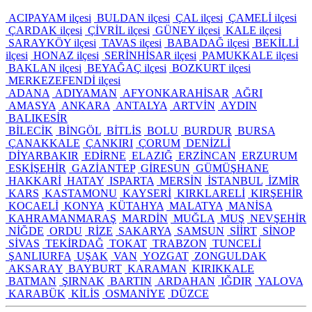
ACIPAYAM ilçesi
BULDAN ilçesi
ÇAL ilçesi
ÇAMELİ ilçesi
ÇARDAK ilçesi
ÇİVRİL ilçesi
GÜNEY ilçesi
KALE ilçesi
SARAYKÖY ilçesi
TAVAS ilçesi
BABADAĞ ilçesi
BEKİLLİ
ilçesi
HONAZ ilçesi
SERİNHİSAR ilçesi
PAMUKKALE ilçesi
BAKLAN ilçesi
BEYAĞAÇ ilçesi
BOZKURT ilçesi
MERKEZEFENDİ ilçesi
ADANA
ADIYAMAN
AFYONKARAHİSAR
AĞRI
AMASYA
ANKARA
ANTALYA
ARTVİN
AYDIN
BALIKESİR
BİLECİK
BİNGÖL
BİTLİS
BOLU
BURDUR
BURSA
ÇANAKKALE
ÇANKIRI
ÇORUM
DENİZLİ
DİYARBAKIR
EDİRNE
ELAZIĞ
ERZİNCAN
ERZURUM
ESKİŞEHİR
GAZİANTEP
GİRESUN
GÜMÜŞHANE
HAKKARİ
HATAY
ISPARTA
MERSİN
İSTANBUL
İZMİR
KARS
KASTAMONU
KAYSERİ
KIRKLARELİ
KIRŞEHİR
KOCAELİ
KONYA
KÜTAHYA
MALATYA
MANİSA
KAHRAMANMARAŞ
MARDİN
MUĞLA
MUŞ
NEVŞEHİR
NİĞDE
ORDU
RİZE
SAKARYA
SAMSUN
SİİRT
SİNOP
SİVAS
TEKİRDAĞ
TOKAT
TRABZON
TUNCELİ
ŞANLIURFA
UŞAK
VAN
YOZGAT
ZONGULDAK
AKSARAY
BAYBURT
KARAMAN
KIRIKKALE
BATMAN
ŞIRNAK
BARTIN
ARDAHAN
IĞDIR
YALOVA
KARABÜK
KİLİS
OSMANİYE
DÜZCE