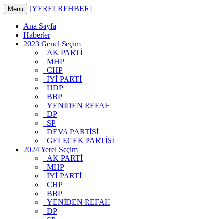
[YERELREHBER]
Menu
Ana Sayfa
Haberler
2023 Genel Seçim
AK PARTİ
MHP
CHP
İYİ PARTİ
HDP
BBP
YENİDEN REFAH
DP
SP
DEVA PARTİSİ
GELECEK PARTİSİ
2024 Yerel Seçim
AK PARTİ
MHP
İYİ PARTİ
CHP
BBP
YENİDEN REFAH
DP