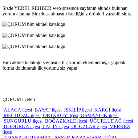
Sizde YEREL REHBER web sitesinde sayfanın altında bulunan
yorum alanına Bim'de satılmasını istediğiniz ürünleri yazabilirsiniz.
Bim aktüel kataloğu sayfasına hiç yorum eklenmemiş, aşağıdaki
formu doldurarak ilk yorumu siz yapın
1
ÇORUM ilçeleri
ALACA ilçesi
BAYAT ilçesi
İSKİLİP ilçesi
KARGI ilçesi
MECİTÖZÜ ilçesi
ORTAKÖY ilçesi
OSMANCIK ilçesi
SUNGURLU ilçesi
BOĞAZKALE ilçesi
UĞURLUDAĞ ilçesi
DODURGA ilçesi
LAÇİN ilçesi
OĞUZLAR ilçesi
MERKEZ
ilçesi
ADANA
ADIYAMAN
AFYONKARAHİSAR
AĞRI