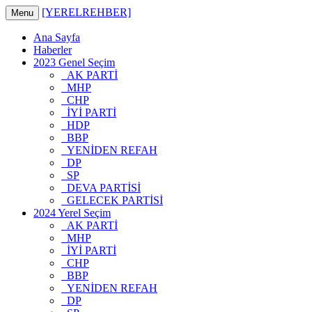
[YERELREHBER]
Menu
Ana Sayfa
Haberler
2023 Genel Seçim
AK PARTİ
MHP
CHP
İYİ PARTİ
HDP
BBP
YENİDEN REFAH
DP
SP
DEVA PARTİSİ
GELECEK PARTİSİ
2024 Yerel Seçim
AK PARTİ
MHP
İYİ PARTİ
CHP
BBP
YENİDEN REFAH
DP