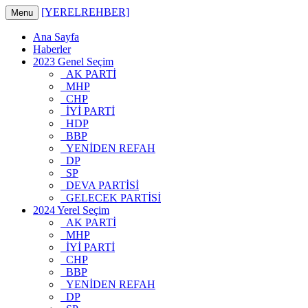
[YERELREHBER]
Menu
Ana Sayfa
Haberler
2023 Genel Seçim
AK PARTİ
MHP
CHP
İYİ PARTİ
HDP
BBP
YENİDEN REFAH
DP
SP
DEVA PARTİSİ
GELECEK PARTİSİ
2024 Yerel Seçim
AK PARTİ
MHP
İYİ PARTİ
CHP
BBP
YENİDEN REFAH
DP