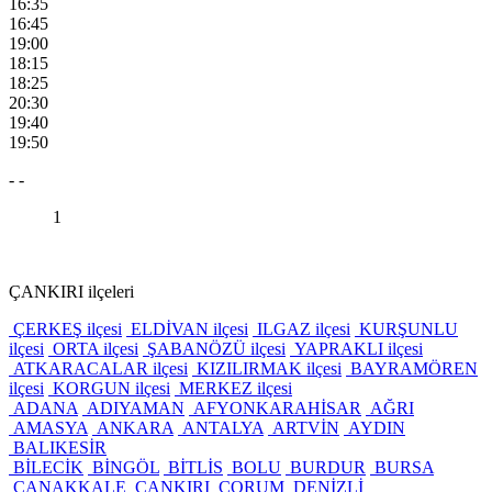
16:35
16:45
19:00
18:15
18:25
20:30
19:40
19:50
- -
1
ÇANKIRI ilçeleri
ÇERKEŞ ilçesi
ELDİVAN ilçesi
ILGAZ ilçesi
KURŞUNLU
ilçesi
ORTA ilçesi
ŞABANÖZÜ ilçesi
YAPRAKLI ilçesi
ATKARACALAR ilçesi
KIZILIRMAK ilçesi
BAYRAMÖREN
ilçesi
KORGUN ilçesi
MERKEZ ilçesi
ADANA
ADIYAMAN
AFYONKARAHİSAR
AĞRI
AMASYA
ANKARA
ANTALYA
ARTVİN
AYDIN
BALIKESİR
BİLECİK
BİNGÖL
BİTLİS
BOLU
BURDUR
BURSA
ÇANAKKALE
ÇANKIRI
ÇORUM
DENİZLİ