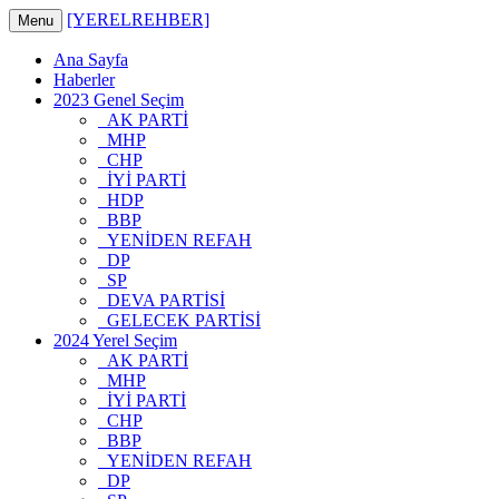
[YERELREHBER]
Menu
Ana Sayfa
Haberler
2023 Genel Seçim
AK PARTİ
MHP
CHP
İYİ PARTİ
HDP
BBP
YENİDEN REFAH
DP
SP
DEVA PARTİSİ
GELECEK PARTİSİ
2024 Yerel Seçim
AK PARTİ
MHP
İYİ PARTİ
CHP
BBP
YENİDEN REFAH
DP