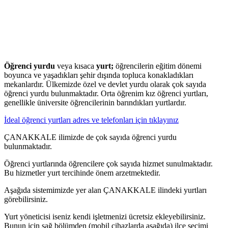
Öğrenci yurdu
veya kısaca
yurt;
öğrencilerin eğitim dönemi
boyunca ve yaşadıkları şehir dışında topluca konakladıkları
mekanlardır. Ülkemizde özel ve devlet yurdu olarak çok sayıda
öğrenci yurdu bulunmaktadır. Orta öğrenim kız öğrenci yurtları,
genellikle üniversite öğrencilerinin barındıkları yurtlardır.
İdeal öğrenci yurtları adres ve telefonları için tıklayınız
ÇANAKKALE ilimizde de çok sayıda öğrenci yurdu
bulunmaktadır.
Öğrenci yurtlarında öğrencilere çok sayıda hizmet sunulmaktadır.
Bu hizmetler yurt tercihinde önem arzetmektedir.
Aşağıda sistemimizde yer alan ÇANAKKALE ilindeki yurtları
görebilirsiniz.
Yurt yöneticisi iseniz kendi işletmenizi ücretsiz ekleyebilirsiniz.
Bunun için sağ bölümden (mobil cihazlarda aşağıda) ilçe seçimi