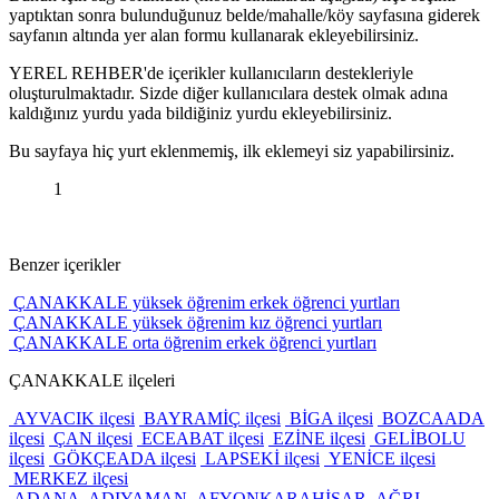
yaptıktan sonra bulunduğunuz belde/mahalle/köy sayfasına giderek
sayfanın altında yer alan formu kullanarak ekleyebilirsiniz.
YEREL REHBER'de içerikler kullanıcıların destekleriyle
oluşturulmaktadır. Sizde diğer kullanıcılara destek olmak adına
kaldığınız yurdu yada bildiğiniz yurdu ekleyebilirsiniz.
Bu sayfaya hiç yurt eklenmemiş, ilk eklemeyi siz yapabilirsiniz.
1
Benzer içerikler
ÇANAKKALE yüksek öğrenim erkek öğrenci yurtları
ÇANAKKALE yüksek öğrenim kız öğrenci yurtları
ÇANAKKALE orta öğrenim erkek öğrenci yurtları
ÇANAKKALE ilçeleri
AYVACIK ilçesi
BAYRAMİÇ ilçesi
BİGA ilçesi
BOZCAADA
ilçesi
ÇAN ilçesi
ECEABAT ilçesi
EZİNE ilçesi
GELİBOLU
ilçesi
GÖKÇEADA ilçesi
LAPSEKİ ilçesi
YENİCE ilçesi
MERKEZ ilçesi
ADANA
ADIYAMAN
AFYONKARAHİSAR
AĞRI