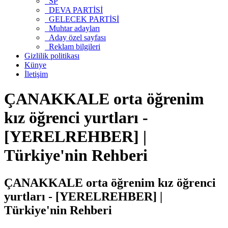
SP
DEVA PARTİSİ
GELECEK PARTİSİ
Muhtar adayları
Aday özel sayfası
Reklam bilgileri
Gizlilik politikası
Künye
İletişim
ÇANAKKALE orta öğrenim
kız öğrenci yurtları -
[YERELREHBER] |
Türkiye'nin Rehberi
ÇANAKKALE orta öğrenim kız öğrenci
yurtları - [YERELREHBER] |
Türkiye'nin Rehberi