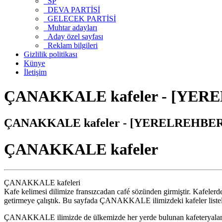
SP
DEVA PARTİSİ
GELECEK PARTİSİ
Muhtar adayları
Aday özel sayfası
Reklam bilgileri
Gizlilik politikası
Künye
İletişim
ÇANAKKALE kafeler - [YEREL
ÇANAKKALE kafeler - [YERELREHBER] |
ÇANAKKALE kafeler
ÇANAKKALE kafeleri
Kafe kelimesi dilimize fransızcadan café sözünden girmiştir. Kafeler
getirmeye çalıştık. Bu sayfada ÇANAKKALE ilimizdeki kafeler listelenmi
ÇANAKKALE ilimizde de ülkemizde her yerde bulunan kafeteryalar 