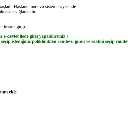
başladı. Hastane randevu sistemi sayesinde
lmasını sağlamaktır.
adresine girip :
 e-devlet ilede giriş yapabilirsiniz )
seçip istediğiniz poliklinikten randevu günü ve saatini seçip randev
rum ekle