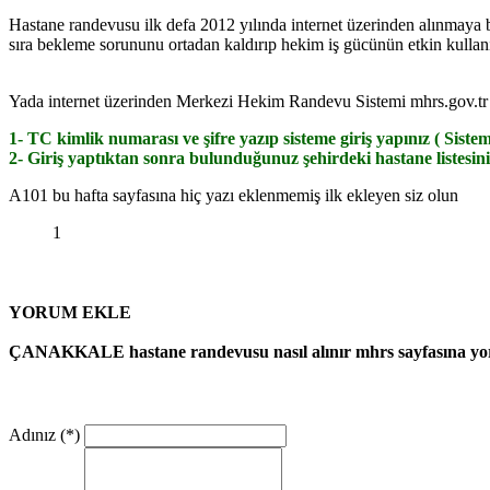
Hastane randevusu ilk defa 2012 yılında internet üzerinden alınmaya 
sıra bekleme sorununu ortadan kaldırıp hekim iş gücünün etkin kullanı
Yada internet üzerinden Merkezi Hekim Randevu Sistemi mhrs.gov.tr 
1- TC kimlik numarası ve şifre yazıp sisteme giriş yapınız ( Sisteme
2- Giriş yaptıktan sonra bulunduğunuz şehirdeki hastane listesini 
A101 bu hafta sayfasına hiç yazı eklenmemiş ilk ekleyen siz olun
1
YORUM EKLE
ÇANAKKALE hastane randevusu nasıl alınır mhrs sayfasına yo
Adınız (*)