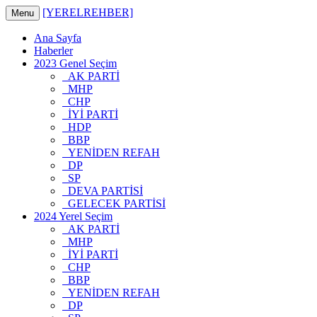
[YERELREHBER]
Menu
Ana Sayfa
Haberler
2023 Genel Seçim
AK PARTİ
MHP
CHP
İYİ PARTİ
HDP
BBP
YENİDEN REFAH
DP
SP
DEVA PARTİSİ
GELECEK PARTİSİ
2024 Yerel Seçim
AK PARTİ
MHP
İYİ PARTİ
CHP
BBP
YENİDEN REFAH
DP