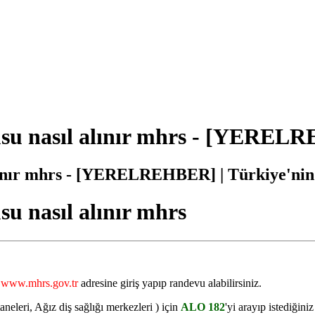
nasıl alınır mhrs - [YERELRE
nır mhrs - [YERELREHBER] | Türkiye'nin
nasıl alınır mhrs
n
www.mhrs.gov.tr
adresine giriş yapıp randevu alabilirsiniz.
neleri, Ağız diş sağlığı merkezleri ) için
ALO 182
'yi arayıp istediğini