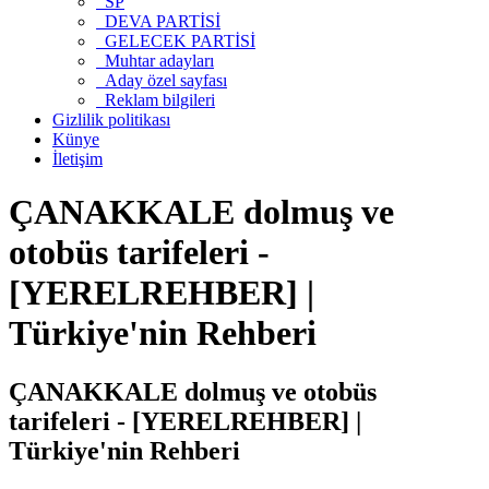
SP
DEVA PARTİSİ
GELECEK PARTİSİ
Muhtar adayları
Aday özel sayfası
Reklam bilgileri
Gizlilik politikası
Künye
İletişim
ÇANAKKALE dolmuş ve
otobüs tarifeleri -
[YERELREHBER] |
Türkiye'nin Rehberi
ÇANAKKALE dolmuş ve otobüs
tarifeleri - [YERELREHBER] |
Türkiye'nin Rehberi