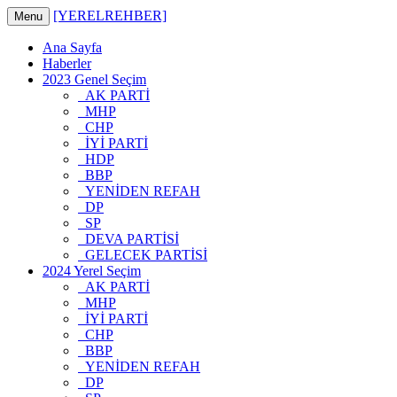
[YERELREHBER]
Menu
Ana Sayfa
Haberler
2023 Genel Seçim
AK PARTİ
MHP
CHP
İYİ PARTİ
HDP
BBP
YENİDEN REFAH
DP
SP
DEVA PARTİSİ
GELECEK PARTİSİ
2024 Yerel Seçim
AK PARTİ
MHP
İYİ PARTİ
CHP
BBP
YENİDEN REFAH
DP