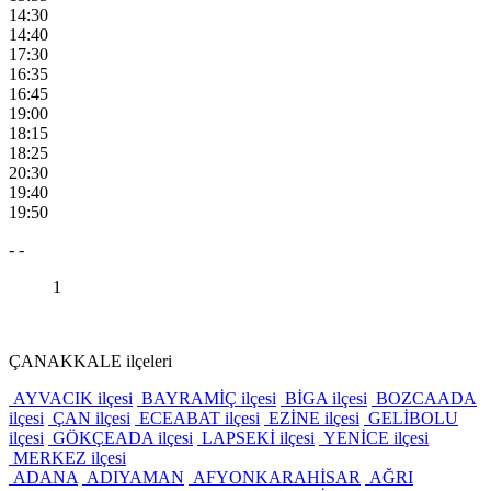
14:30
14:40
17:30
16:35
16:45
19:00
18:15
18:25
20:30
19:40
19:50
- -
1
ÇANAKKALE ilçeleri
AYVACIK ilçesi
BAYRAMİÇ ilçesi
BİGA ilçesi
BOZCAADA
ilçesi
ÇAN ilçesi
ECEABAT ilçesi
EZİNE ilçesi
GELİBOLU
ilçesi
GÖKÇEADA ilçesi
LAPSEKİ ilçesi
YENİCE ilçesi
MERKEZ ilçesi
ADANA
ADIYAMAN
AFYONKARAHİSAR
AĞRI