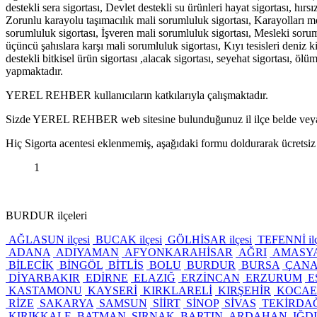
destekli sera sigortası, Devlet destekli su ürünleri hayat sigortası, hırs
Zorunlu karayolu taşımacılık mali sorumluluk sigortası, Karayolları m
sorumluluk sigortası, İşveren mali sorumluluk sigortası, Mesleki sorum
üçüncü şahıslara karşı mali sorumluluk sigortası, Kıyı tesisleri deniz k
destekli bitkisel ürün sigortası ,alacak sigortası, seyehat sigortası, ölüm
yapmaktadır.
YEREL REHBER kullanıcıların katkılarıyla çalışmaktadır.
Sizde YEREL REHBER web sitesine bulunduğunuz il ilçe belde veya kö
Hiç Sigorta acentesi eklenmemiş, aşağıdaki formu doldurarak ücretsiz o
1
BURDUR ilçeleri
AĞLASUN ilçesi
BUCAK ilçesi
GÖLHİSAR ilçesi
TEFENNİ ilç
ADANA
ADIYAMAN
AFYONKARAHİSAR
AĞRI
AMASY
BİLECİK
BİNGÖL
BİTLİS
BOLU
BURDUR
BURSA
ÇANA
DİYARBAKIR
EDİRNE
ELAZIĞ
ERZİNCAN
ERZURUM
E
KASTAMONU
KAYSERİ
KIRKLARELİ
KIRŞEHİR
KOCAE
RİZE
SAKARYA
SAMSUN
SİİRT
SİNOP
SİVAS
TEKİRDA
KIRIKKALE
BATMAN
ŞIRNAK
BARTIN
ARDAHAN
IĞD