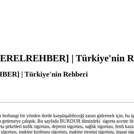
[YERELREHBER] | Türkiye'nin R
BER] | Türkiye'nin Rehberi
herhangi bir yönden ilerde karşılaşabileceği zararı gidermek için, bu iş
 getirmeye çalıştık. Bu sayfada BURDUR ilimizdeki sigorta acente firmal
rta şirketleri trafik sigortası, deprem sigortası, sağlık sigortası, ferdi kaz
n) sigortası, makine kırılması sigortası, makine montaj sigortası, inşaat 