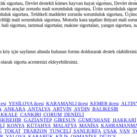
ızlık sigortası, Devlet destekli kümes hayvan hayat sigortası, Devlet deste
otorlu araçlar zorunlu mali sorumluluk sigortası, Ürün sorumluluk sigort
luluk sigortası, Tehlikeli maddeler zorunlu sorumluluk sigortası, Üçünc
irliliği mali sorumluluk sigortası, Motorlu kara taşıtları ihtiyari mali s
 hali sigortası, tarımsal sigortalar, makine sigortaları, yangın sigortası, n
y için sayfanın altında bulunan formu doldurarak destek olabilirsini
larak sigorta acentenizi ekleyebilirsiniz.
esi
YEŞİLOVA ilçesi
KARAMANLI ilçesi
KEMER ilçesi
ALTINY
A
ANKARA
ANTALYA
ARTVİN
AYDIN
BALIKESİR
KKALE
ÇANKIRI
ÇORUM
DENİZLİ
SKİŞEHİR
GAZİANTEP
GİRESUN
GÜMÜŞHANE
HAKKARİ
Lİ
KONYA
KÜTAHYA
MALATYA
MANİSA
KAHRAMANM
Ğ
TOKAT
TRABZON
TUNCELİ
ŞANLIURFA
UŞAK
VAN
Y
IR
YALOVA
KARABÜK
KİLİS
OSMANİYE
DÜZCE