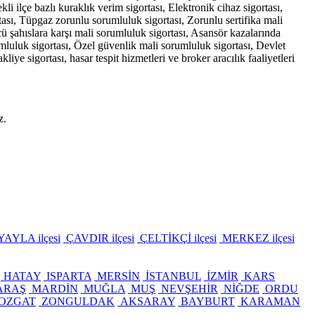
kli ilçe bazlı kuraklık verim sigortası, Elektronik cihaz sigortası,
ası, Tüpgaz zorunlu sorumluluk sigortası, Zorunlu sertifika mali
ü şahıslara karşı mali sorumluluk sigortası, Asansör kazalarında
orumluluk sigortası, Özel güvenlik mali sorumluluk sigortası, Devlet
akliye sigortası, hasar tespit hizmetleri ve broker aracılık faaliyetleri
z.
AYLA ilçesi
ÇAVDIR ilçesi
ÇELTİKÇİ ilçesi
MERKEZ ilçesi
HATAY
ISPARTA
MERSİN
İSTANBUL
İZMİR
KARS
ARAŞ
MARDİN
MUĞLA
MUŞ
NEVŞEHİR
NİĞDE
ORDU
OZGAT
ZONGULDAK
AKSARAY
BAYBURT
KARAMAN