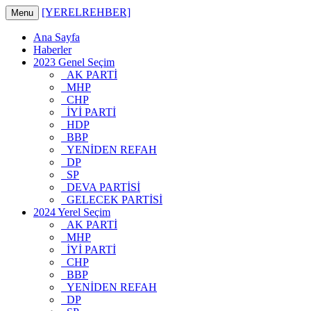
[YERELREHBER]
Menu
Ana Sayfa
Haberler
2023 Genel Seçim
AK PARTİ
MHP
CHP
İYİ PARTİ
HDP
BBP
YENİDEN REFAH
DP
SP
DEVA PARTİSİ
GELECEK PARTİSİ
2024 Yerel Seçim
AK PARTİ
MHP
İYİ PARTİ
CHP
BBP
YENİDEN REFAH
DP