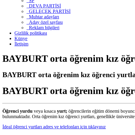
SP
DEVA PARTİSİ
GELECEK PARTİSİ
Muhtar adayları
Aday özel sayfası
Reklam bilgileri
Gizlilik politikası
Künye
İletişim
BAYBURT orta öğrenim kız öğr
BAYBURT orta öğrenim kız öğrenci yurtl
BAYBURT orta öğrenim kız öğre
Öğrenci yurdu
veya kısaca
yurt;
öğrencilerin eğitim dönemi boyunca
bulunmaktadır. Orta öğrenim kız öğrenci yurtları, genellikle üniversite 
İdeal öğrenci yurtları adres ve telefonları için tıklayınız