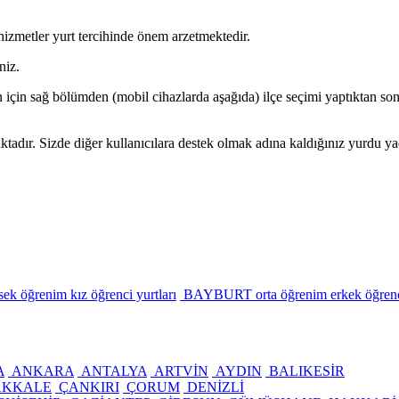
hizmetler yurt tercihinde önem arzetmektedir.
niz.
unun için sağ bölümden (mobil cihazlarda aşağıda) ilçe seçimi yaptıktan
dır. Sizde diğer kullanıcılara destek olmak adına kaldığınız yurdu yada
öğrenim kız öğrenci yurtları
BAYBURT orta öğrenim erkek öğrenci
A
ANKARA
ANTALYA
ARTVİN
AYDIN
BALIKESİR
KKALE
ÇANKIRI
ÇORUM
DENİZLİ