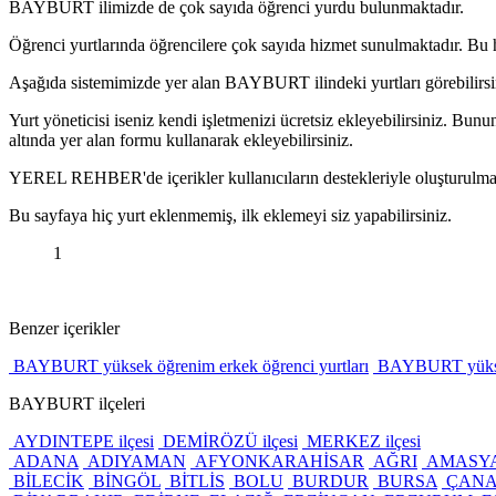
BAYBURT ilimizde de çok sayıda öğrenci yurdu bulunmaktadır.
Öğrenci yurtlarında öğrencilere çok sayıda hizmet sunulmaktadır. Bu 
Aşağıda sistemimizde yer alan BAYBURT ilindeki yurtları görebilirsi
Yurt yöneticisi iseniz kendi işletmenizi ücretsiz ekleyebilirsiniz. B
altında yer alan formu kullanarak ekleyebilirsiniz.
YEREL REHBER'de içerikler kullanıcıların destekleriyle oluşturulmakta
Bu sayfaya hiç yurt eklenmemiş, ilk eklemeyi siz yapabilirsiniz.
1
Benzer içerikler
BAYBURT yüksek öğrenim erkek öğrenci yurtları
BAYBURT yüksek 
BAYBURT ilçeleri
AYDINTEPE ilçesi
DEMİRÖZÜ ilçesi
MERKEZ ilçesi
ADANA
ADIYAMAN
AFYONKARAHİSAR
AĞRI
AMASY
BİLECİK
BİNGÖL
BİTLİS
BOLU
BURDUR
BURSA
ÇANA