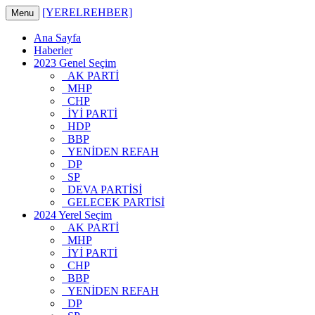
[YERELREHBER]
Menu
Ana Sayfa
Haberler
2023 Genel Seçim
AK PARTİ
MHP
CHP
İYİ PARTİ
HDP
BBP
YENİDEN REFAH
DP
SP
DEVA PARTİSİ
GELECEK PARTİSİ
2024 Yerel Seçim
AK PARTİ
MHP
İYİ PARTİ
CHP
BBP
YENİDEN REFAH
DP