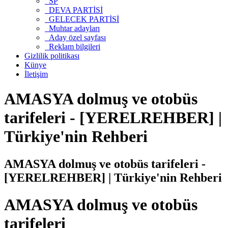
SP
DEVA PARTİSİ
GELECEK PARTİSİ
Muhtar adayları
Aday özel sayfası
Reklam bilgileri
Gizlilik politikası
Künye
İletişim
AMASYA dolmuş ve otobüs
tarifeleri - [YERELREHBER] |
Türkiye'nin Rehberi
AMASYA dolmuş ve otobüs tarifeleri -
[YERELREHBER] | Türkiye'nin Rehberi
AMASYA dolmuş ve otobüs
tarifeleri