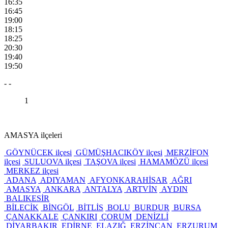
16:35
16:45
19:00
18:15
18:25
20:30
19:40
19:50
- -
1
AMASYA ilçeleri
GÖYNÜCEK ilçesi
GÜMÜŞHACIKÖY ilçesi
MERZİFON
ilçesi
SULUOVA ilçesi
TAŞOVA ilçesi
HAMAMÖZÜ ilçesi
MERKEZ ilçesi
ADANA
ADIYAMAN
AFYONKARAHİSAR
AĞRI
AMASYA
ANKARA
ANTALYA
ARTVİN
AYDIN
BALIKESİR
BİLECİK
BİNGÖL
BİTLİS
BOLU
BURDUR
BURSA
ÇANAKKALE
ÇANKIRI
ÇORUM
DENİZLİ
DİYARBAKIR
EDİRNE
ELAZIĞ
ERZİNCAN
ERZURUM