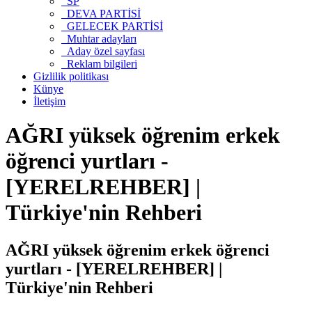
SP
DEVA PARTİSİ
GELECEK PARTİSİ
Muhtar adayları
Aday özel sayfası
Reklam bilgileri
Gizlilik politikası
Künye
İletişim
AĞRI yüksek öğrenim erkek
öğrenci yurtları -
[YERELREHBER] |
Türkiye'nin Rehberi
AĞRI yüksek öğrenim erkek öğrenci
yurtları - [YERELREHBER] |
Türkiye'nin Rehberi