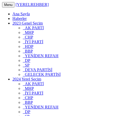
[YERELREHBER]
Menu
Ana Sayfa
Haberler
2023 Genel Seçim
AK PARTİ
MHP
CHP
İYİ PARTİ
HDP
BBP
YENİDEN REFAH
DP
SP
DEVA PARTİSİ
GELECEK PARTİSİ
2024 Yerel Seçim
AK PARTİ
MHP
İYİ PARTİ
CHP
BBP
YENİDEN REFAH
DP