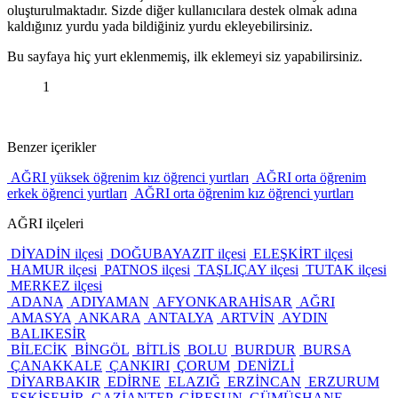
oluşturulmaktadır. Sizde diğer kullanıcılara destek olmak adına
kaldığınız yurdu yada bildiğiniz yurdu ekleyebilirsiniz.
Bu sayfaya hiç yurt eklenmemiş, ilk eklemeyi siz yapabilirsiniz.
1
Benzer içerikler
AĞRI yüksek öğrenim kız öğrenci yurtları
AĞRI orta öğrenim
erkek öğrenci yurtları
AĞRI orta öğrenim kız öğrenci yurtları
AĞRI ilçeleri
DİYADİN ilçesi
DOĞUBAYAZIT ilçesi
ELEŞKİRT ilçesi
HAMUR ilçesi
PATNOS ilçesi
TAŞLIÇAY ilçesi
TUTAK ilçesi
MERKEZ ilçesi
ADANA
ADIYAMAN
AFYONKARAHİSAR
AĞRI
AMASYA
ANKARA
ANTALYA
ARTVİN
AYDIN
BALIKESİR
BİLECİK
BİNGÖL
BİTLİS
BOLU
BURDUR
BURSA
ÇANAKKALE
ÇANKIRI
ÇORUM
DENİZLİ
DİYARBAKIR
EDİRNE
ELAZIĞ
ERZİNCAN
ERZURUM
ESKİŞEHİR
GAZİANTEP
GİRESUN
GÜMÜŞHANE