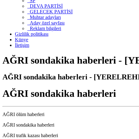
SP
DEVA PARTİSİ
GELECEK PARTİSİ
Muhtar adayları
Aday özel sayfası
Reklam bilgileri
Gizlilik politikası
Künye
İletişim
AĞRI sondakika haberleri - [
AĞRI sondakika haberleri - [YERELREHB
AĞRI sondakika haberleri
AĞRI ölüm haberleri
AĞRI sondakika haberleri
AĞRI trafik kazası haberleri