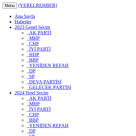
[YERELREHBER]
Menu
Ana Sayfa
Haberler
2023 Genel Seçim
AK PARTİ
MHP
CHP
İYİ PARTİ
HDP
BBP
YENİDEN REFAH
DP
SP
DEVA PARTİSİ
GELECEK PARTİSİ
2024 Yerel Seçim
AK PARTİ
MHP
İYİ PARTİ
CHP
BBP
YENİDEN REFAH
DP