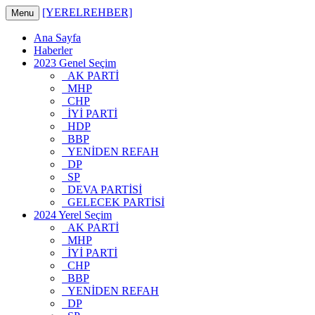
[YERELREHBER]
Menu
Ana Sayfa
Haberler
2023 Genel Seçim
AK PARTİ
MHP
CHP
İYİ PARTİ
HDP
BBP
YENİDEN REFAH
DP
SP
DEVA PARTİSİ
GELECEK PARTİSİ
2024 Yerel Seçim
AK PARTİ
MHP
İYİ PARTİ
CHP
BBP
YENİDEN REFAH
DP