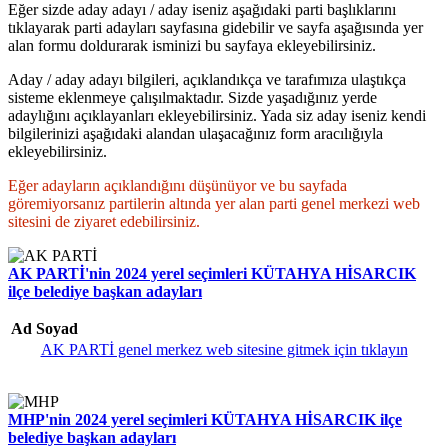
Eğer sizde aday adayı / aday iseniz aşağıdaki parti başlıklarını
tıklayarak parti adayları sayfasına gidebilir ve sayfa aşağısında yer
alan formu doldurarak isminizi bu sayfaya ekleyebilirsiniz.
Aday / aday adayı bilgileri, açıklandıkça ve tarafımıza ulaştıkça
sisteme eklenmeye çalışılmaktadır. Sizde yaşadığınız yerde
adaylığını açıklayanları ekleyebilirsiniz. Yada siz aday iseniz kendi
bilgilerinizi aşağıdaki alandan ulaşacağınız form aracılığıyla
ekleyebilirsiniz.
Eğer adayların açıklandığını düşünüyor ve bu sayfada
göremiyorsanız partilerin altında yer alan parti genel merkezi web
sitesini de ziyaret edebilirsiniz.
AK PARTİ'nin 2024 yerel seçimleri KÜTAHYA HİSARCIK
ilçe belediye başkan adayları
Ad Soyad
AK PARTİ genel merkez web sitesine gitmek için tıklayın
MHP'nin 2024 yerel seçimleri KÜTAHYA HİSARCIK ilçe
belediye başkan adayları