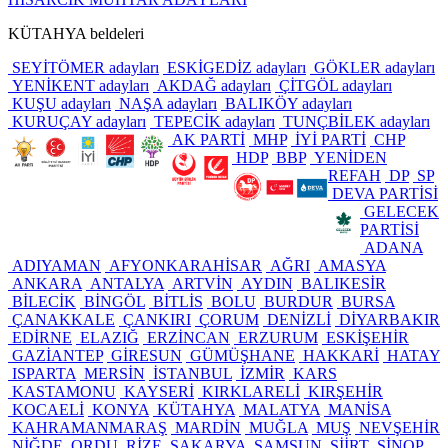
KÜTAHYA beldeleri
SEYİTÖMER adayları
ESKİGEDİZ adayları
GÖKLER adayları
YENİKENT adayları
AKDAĞ adayları
ÇİTGÖL adayları
KUŞU adayları
NAŞA adayları
BALIKÖY adayları
KURUÇAY adayları
TEPECİK adayları
TUNÇBİLEK adayları
AK PARTİ
MHP
İYİ PARTİ
CHP
HDP
BBP
YENİDEN
REFAH
DP
SP
DEVA PARTİSİ
GELECEK
PARTİSİ
ADANA
ADIYAMAN
AFYONKARAHİSAR
AĞRI
AMASYA
ANKARA
ANTALYA
ARTVİN
AYDIN
BALIKESİR
BİLECİK
BİNGÖL
BİTLİS
BOLU
BURDUR
BURSA
ÇANAKKALE
ÇANKIRI
ÇORUM
DENİZLİ
DİYARBAKIR
EDİRNE
ELAZIĞ
ERZİNCAN
ERZURUM
ESKİŞEHİR
GAZİANTEP
GİRESUN
GÜMÜŞHANE
HAKKARİ
HATAY
ISPARTA
MERSİN
İSTANBUL
İZMİR
KARS
KASTAMONU
KAYSERİ
KIRKLARELİ
KIRŞEHİR
KOCAELİ
KONYA
KÜTAHYA
MALATYA
MANİSA
KAHRAMANMARAŞ
MARDİN
MUĞLA
MUŞ
NEVŞEHİR
NİĞDE
ORDU
RİZE
SAKARYA
SAMSUN
SİİRT
SİNOP