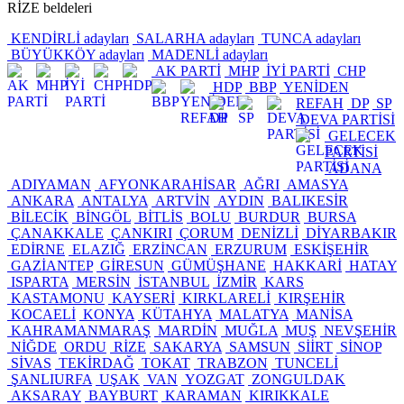
RİZE beldeleri
KENDİRLİ adayları
SALARHA adayları
TUNCA adayları
BÜYÜKKÖY adayları
MADENLİ adayları
AK PARTİ
MHP
İYİ PARTİ
CHP
HDP
BBP
YENİDEN
REFAH
DP
SP
DEVA PARTİSİ
GELECEK
PARTİSİ
ADANA
ADIYAMAN
AFYONKARAHİSAR
AĞRI
AMASYA
ANKARA
ANTALYA
ARTVİN
AYDIN
BALIKESİR
BİLECİK
BİNGÖL
BİTLİS
BOLU
BURDUR
BURSA
ÇANAKKALE
ÇANKIRI
ÇORUM
DENİZLİ
DİYARBAKIR
EDİRNE
ELAZIĞ
ERZİNCAN
ERZURUM
ESKİŞEHİR
GAZİANTEP
GİRESUN
GÜMÜŞHANE
HAKKARİ
HATAY
ISPARTA
MERSİN
İSTANBUL
İZMİR
KARS
KASTAMONU
KAYSERİ
KIRKLARELİ
KIRŞEHİR
KOCAELİ
KONYA
KÜTAHYA
MALATYA
MANİSA
KAHRAMANMARAŞ
MARDİN
MUĞLA
MUŞ
NEVŞEHİR
NİĞDE
ORDU
RİZE
SAKARYA
SAMSUN
SİİRT
SİNOP
SİVAS
TEKİRDAĞ
TOKAT
TRABZON
TUNCELİ
ŞANLIURFA
UŞAK
VAN
YOZGAT
ZONGULDAK
AKSARAY
BAYBURT
KARAMAN
KIRIKKALE