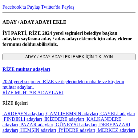
Facebook'ta Paylaş
Twitter'da Paylaş
ADAY / ADAY ADAYI EKLE
İYİ PARTİ, RİZE 2024 yerel seçimleri belediye başkan
adayları sayfasına aday / aday adayı eklemek için aday ekleme
formunu doldurabilirsiniz.
RİZE muhtar adayları
2024 yerel seçimleri RİZE ve ilçelerindeki mahalle ve köylerin
muhtar adayları.
RİZE MUHTAR ADAYLARI
RİZE ilçeleri
ARDEŞEN adayları
ÇAMLIHEMŞİN adayları
ÇAYELİ adayları
FINDIKLI adayları
İKİZDERE adayları
KALKANDERE
adayları
PAZAR adayları
GÜNEYSU adayları
DEREPAZARI
adayları
HEMŞİN adayları
İYİDERE adayları
MERKEZ adayları