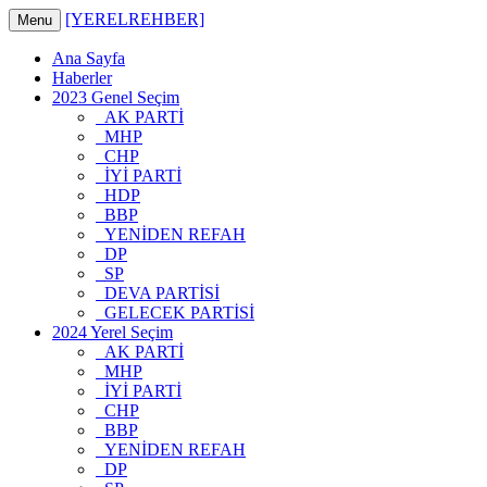
[YERELREHBER]
Menu
Ana Sayfa
Haberler
2023 Genel Seçim
AK PARTİ
MHP
CHP
İYİ PARTİ
HDP
BBP
YENİDEN REFAH
DP
SP
DEVA PARTİSİ
GELECEK PARTİSİ
2024 Yerel Seçim
AK PARTİ
MHP
İYİ PARTİ
CHP
BBP
YENİDEN REFAH
DP