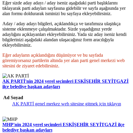
Eğer sizde aday adayı / aday iseniz aşağıdaki parti başlıklarını
tıklayarak parti adayları sayfasına gidebilir ve sayfa aşağısında yer
alan formu doldurarak isminizi bu sayfaya ekleyebilirsiniz.
Aday / aday adayı bilgileri, açıklandıkça ve tarafımıza ulaştıkça
sisteme eklenmeye çalışılmaktadır. Sizde yaşadığınız yerde
adaylığını açıklayanları ekleyebilirsiniz. Yada siz aday iseniz kendi
bilgilerinizi aşağıdaki alandan ulaşacağınız form aracılığıyla
ekleyebilirsiniz.
Eğer adayların açıklandığını düşünüyor ve bu sayfada
göremiyorsanız partilerin altında yer alan parti genel merkezi web
sitesini de ziyaret edebilirsiniz.
AK PARTİ'nin 2024 yerel seçimleri ESKİŞEHİR SEYİTGAZİ
ilçe belediye başkan adayları
Ad Soyad
AK PARTİ genel merkez web sitesine gitmek için tıklayın
MHP'nin 2024 yerel seçimleri ESKİŞEHİR SEYİTGAZİ ilçe
belediye başkan adayları