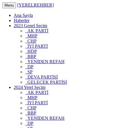
[YERELREHBER]
Menu
Ana Sayfa
Haberler
2023 Genel Seçim
AK PARTİ
MHP
CHP
İYİ PARTİ
HDP
BBP
YENİDEN REFAH
DP
SP
DEVA PARTİSİ
GELECEK PARTİSİ
2024 Yerel Seçim
AK PARTİ
MHP
İYİ PARTİ
CHP
BBP
YENİDEN REFAH
DP