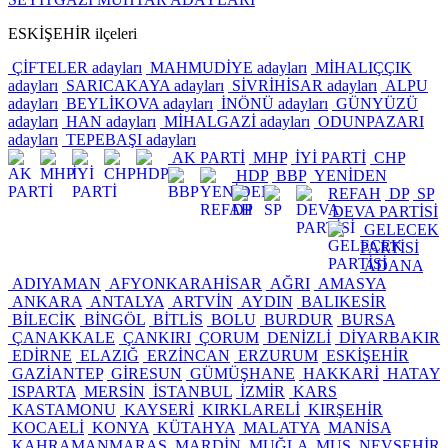
ESKİŞEHİR ilçeleri
ÇİFTELER adayları
MAHMUDİYE adayları
MİHALIÇÇIK
adayları
SARICAKAYA adayları
SİVRİHİSAR adayları
ALPU
adayları
BEYLİKOVA adayları
İNÖNÜ adayları
GÜNYÜZÜ
adayları
HAN adayları
MİHALGAZİ adayları
ODUNPAZARI
adayları
TEPEBAŞI adayları
AK PARTİ
MHP
İYİ PARTİ
CHP
HDP
BBP
YENİDEN
REFAH
DP
SP
DEVA PARTİSİ
GELECEK
PARTİSİ
ADANA
ADIYAMAN
AFYONKARAHİSAR
AĞRI
AMASYA
ANKARA
ANTALYA
ARTVİN
AYDIN
BALIKESİR
BİLECİK
BİNGÖL
BİTLİS
BOLU
BURDUR
BURSA
ÇANAKKALE
ÇANKIRI
ÇORUM
DENİZLİ
DİYARBAKIR
EDİRNE
ELAZIĞ
ERZİNCAN
ERZURUM
ESKİŞEHİR
GAZİANTEP
GİRESUN
GÜMÜŞHANE
HAKKARİ
HATAY
ISPARTA
MERSİN
İSTANBUL
İZMİR
KARS
KASTAMONU
KAYSERİ
KIRKLARELİ
KIRŞEHİR
KOCAELİ
KONYA
KÜTAHYA
MALATYA
MANİSA
KAHRAMANMARAŞ
MARDİN
MUĞLA
MUŞ
NEVŞEHİR