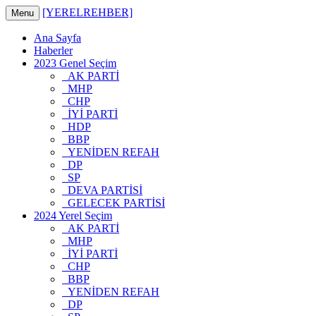
[YERELREHBER]
Menu
Ana Sayfa
Haberler
2023 Genel Seçim
AK PARTİ
MHP
CHP
İYİ PARTİ
HDP
BBP
YENİDEN REFAH
DP
SP
DEVA PARTİSİ
GELECEK PARTİSİ
2024 Yerel Seçim
AK PARTİ
MHP
İYİ PARTİ
CHP
BBP
YENİDEN REFAH
DP