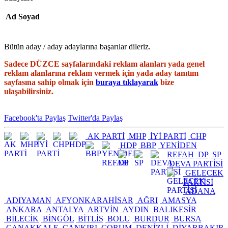
Ad Soyad
Bütün aday / aday adaylarına başarılar dileriz.
Sadece DÜZCE sayfalarındaki reklam alanları yada genel
reklam alanlarına reklam vermek için yada aday tanıtım
sayfasına sahip olmak için
buraya tıklayarak
bize
ulaşabilirsiniz.
Facebook'ta Paylaş
Twitter'da Paylaş
AK PARTİ
MHP
İYİ PARTİ
CHP
HDP
BBP
YENİDEN
REFAH
DP
SP
DEVA PARTİSİ
GELECEK
PARTİSİ
ADANA
ADIYAMAN
AFYONKARAHİSAR
AĞRI
AMASYA
ANKARA
ANTALYA
ARTVİN
AYDIN
BALIKESİR
BİLECİK
BİNGÖL
BİTLİS
BOLU
BURDUR
BURSA
ÇANAKKALE
ÇANKIRI
ÇORUM
DENİZLİ
DİYARBAKIR