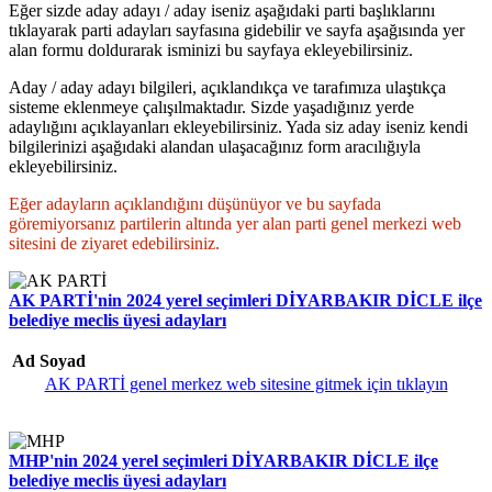
Eğer sizde aday adayı / aday iseniz aşağıdaki parti başlıklarını
tıklayarak parti adayları sayfasına gidebilir ve sayfa aşağısında yer
alan formu doldurarak isminizi bu sayfaya ekleyebilirsiniz.
Aday / aday adayı bilgileri, açıklandıkça ve tarafımıza ulaştıkça
sisteme eklenmeye çalışılmaktadır. Sizde yaşadığınız yerde
adaylığını açıklayanları ekleyebilirsiniz. Yada siz aday iseniz kendi
bilgilerinizi aşağıdaki alandan ulaşacağınız form aracılığıyla
ekleyebilirsiniz.
Eğer adayların açıklandığını düşünüyor ve bu sayfada
göremiyorsanız partilerin altında yer alan parti genel merkezi web
sitesini de ziyaret edebilirsiniz.
AK PARTİ'nin 2024 yerel seçimleri DİYARBAKIR DİCLE ilçe
belediye meclis üyesi adayları
Ad Soyad
AK PARTİ genel merkez web sitesine gitmek için tıklayın
MHP'nin 2024 yerel seçimleri DİYARBAKIR DİCLE ilçe
belediye meclis üyesi adayları