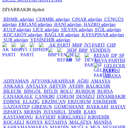
DİYARBAKIR ilçeleri
BİSMİL adayları
ÇERMİK adayları
ÇINAR adayları
ÇÜNGÜŞ
adayları
ERGANİ adayları
HANİ adayları
HAZRO adayları
KULP adayları
LİCE adayları
SİLVAN adayları
EĞİL adayları
KOCAKÖY adayları
BAĞLAR adayları
KAYAPINAR adayları
SUR adayları
YENİŞEHİR adayları
AK PARTİ
MHP
İYİ PARTİ
CHP
HDP
BBP
YENİDEN
REFAH
DP
SP
DEVA PARTİSİ
GELECEK
PARTİSİ
ADANA
ADIYAMAN
AFYONKARAHİSAR
AĞRI
AMASYA
ANKARA
ANTALYA
ARTVİN
AYDIN
BALIKESİR
BİLECİK
BİNGÖL
BİTLİS
BOLU
BURDUR
BURSA
ÇANAKKALE
ÇANKIRI
ÇORUM
DENİZLİ
DİYARBAKIR
EDİRNE
ELAZIĞ
ERZİNCAN
ERZURUM
ESKİŞEHİR
GAZİANTEP
GİRESUN
GÜMÜŞHANE
HAKKARİ
HATAY
ISPARTA
MERSİN
İSTANBUL
İZMİR
KARS
KASTAMONU
KAYSERİ
KIRKLARELİ
KIRŞEHİR
KOCAELİ
KONYA
KÜTAHYA
MALATYA
MANİSA
KAHRAMANMARAŞ
MARDİN
MUĞLA
MUŞ
NEVŞEHİR