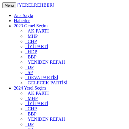
[YERELREHBER]
Menu
Ana Sayfa
Haberler
2023 Genel Seçim
AK PARTİ
MHP
CHP
İYİ PARTİ
HDP
BBP
YENİDEN REFAH
DP
SP
DEVA PARTİSİ
GELECEK PARTİSİ
2024 Yerel Seçim
AK PARTİ
MHP
İYİ PARTİ
CHP
BBP
YENİDEN REFAH
DP