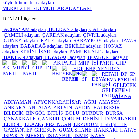
köylerinin muhtar adayları.
MERKEZEFENDİ MUHTAR ADAYLARI
DENİZLİ ilçeleri
ACIPAYAM adayları
BULDAN adayları
ÇAL adayları
ÇAMELİ adayları
ÇARDAK adayları
ÇİVRİL adayları
GÜNEY adayları
KALE adayları
SARAYKÖY adayları
TAVAS
adayları
BABADAĞ adayları
BEKİLLİ adayları
HONAZ
adayları
SERİNHİSAR adayları
PAMUKKALE adayları
BAKLAN adayları
BEYAĞAÇ adayları
BOZKURT adayları
AK PARTİ
MHP
İYİ PARTİ
CHP
HDP
BBP
YENİDEN
REFAH
DP
SP
DEVA PARTİSİ
GELECEK
PARTİSİ
ADANA
ADIYAMAN
AFYONKARAHİSAR
AĞRI
AMASYA
ANKARA
ANTALYA
ARTVİN
AYDIN
BALIKESİR
BİLECİK
BİNGÖL
BİTLİS
BOLU
BURDUR
BURSA
ÇANAKKALE
ÇANKIRI
ÇORUM
DENİZLİ
DİYARBAKIR
EDİRNE
ELAZIĞ
ERZİNCAN
ERZURUM
ESKİŞEHİR
GAZİANTEP
GİRESUN
GÜMÜŞHANE
HAKKARİ
HATAY
ISPARTA
MERSİN
İSTANBUL
İZMİR
KARS