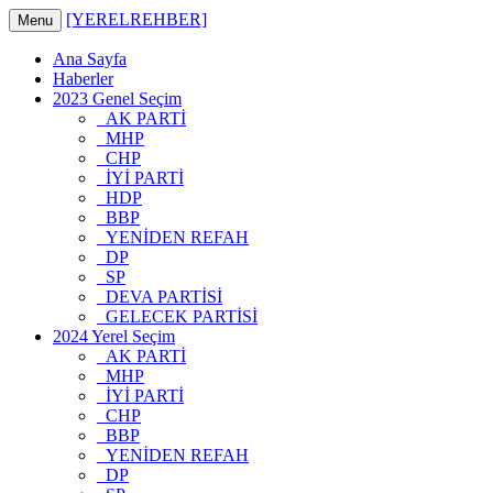
[YERELREHBER]
Menu
Ana Sayfa
Haberler
2023 Genel Seçim
AK PARTİ
MHP
CHP
İYİ PARTİ
HDP
BBP
YENİDEN REFAH
DP
SP
DEVA PARTİSİ
GELECEK PARTİSİ
2024 Yerel Seçim
AK PARTİ
MHP
İYİ PARTİ
CHP
BBP
YENİDEN REFAH
DP