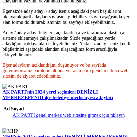
adayları'nı yazının devamında bulabilirsiniz.
Eğer sizde aday adayı / aday iseniz aşağıdaki parti başlıklarını
tıklayarak parti adayları sayfasına gidebilir ve sayfa aşağısında yer
alan formu doldurarak isminizi bu sayfaya ekleyebilirsiniz.
Aday / aday adayı bilgileri, açıklandıkça ve tarafımıza ulaştıkça
sisteme eklenmeye çalışılmaktadır. Sizde yaşadığınız yerde
adaylığını açıklayanları ekleyebilirsiniz. Yada siz aday iseniz kendi
bilgilerinizi aşağıdaki alandan ulaşacağınız form aracılığıyla
ekleyebilirsiniz.
Eğer adayların açıklandığını düşünüyor ve bu sayfada
göremiyorsanız partilerin altında yer alan parti genel merkezi web
sitesini de ziyaret edebilirsiniz.
AK PARTİ'nin 2024 yerel seçimleri DENİZLİ
MERKEZEFENDİ ilçe belediye meclis üyesi adayları
Ad Soyad
AK PARTİ genel merkez web sitesine gitmek için tıklayın
MHP'nin 2024 yerel seçimleri DENİZLİ MERKEZEFENDİ