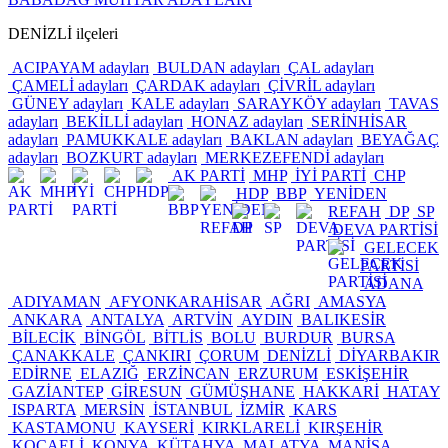
DENİZLİ ilçeleri
ACIPAYAM adayları
BULDAN adayları
ÇAL adayları
ÇAMELİ adayları
ÇARDAK adayları
ÇİVRİL adayları
GÜNEY adayları
KALE adayları
SARAYKÖY adayları
TAVAS
adayları
BEKİLLİ adayları
HONAZ adayları
SERİNHİSAR
adayları
PAMUKKALE adayları
BAKLAN adayları
BEYAĞAÇ
adayları
BOZKURT adayları
MERKEZEFENDİ adayları
AK PARTİ
MHP
İYİ PARTİ
CHP
HDP
BBP
YENİDEN
REFAH
DP
SP
DEVA PARTİSİ
GELECEK
PARTİSİ
ADANA
ADIYAMAN
AFYONKARAHİSAR
AĞRI
AMASYA
ANKARA
ANTALYA
ARTVİN
AYDIN
BALIKESİR
BİLECİK
BİNGÖL
BİTLİS
BOLU
BURDUR
BURSA
ÇANAKKALE
ÇANKIRI
ÇORUM
DENİZLİ
DİYARBAKIR
EDİRNE
ELAZIĞ
ERZİNCAN
ERZURUM
ESKİŞEHİR
GAZİANTEP
GİRESUN
GÜMÜŞHANE
HAKKARİ
HATAY
ISPARTA
MERSİN
İSTANBUL
İZMİR
KARS
KASTAMONU
KAYSERİ
KIRKLARELİ
KIRŞEHİR
KOCAELİ
KONYA
KÜTAHYA
MALATYA
MANİSA