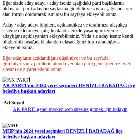
Eğer sizde aday adayı / aday iseniz aşağıdaki parti başlıklarını
tıklayarak parti adayları sayfasına gidebilir ve sayfa aşağısında yer
alan formu doldurarak isminizi bu sayfaya ekleyebilirsiniz.
Aday / aday adayı bilgileri, açıklandıkça ve tarafımıza ulaştıkça
sisteme eklenmeye çalışılmaktadır. Sizde yaşadığınız yerde
adaylığını açıklayanları ekleyebilirsiniz. Yada siz aday iseniz kendi
bilgilerinizi aşağıdaki alandan ulaşacağınız form aracılığıyla
ekleyebilirsiniz.
Eğer adayların açıklandığını düşünüyor ve bu sayfada
göremiyorsanız partilerin altında yer alan parti genel merkezi web
sitesini de ziyaret edebilirsiniz.
AK PARTİ'nin 2024 yerel seçimleri DENİZLİ BABADAĞ ilçe
belediye başkan adayları
Ad Soyad
AK PARTİ genel merkez web sitesine gitmek için tıklayın
MHP'nin 2024 yerel seçimleri DENİZLİ BABADAĞ ilçe
belediye başkan adayları