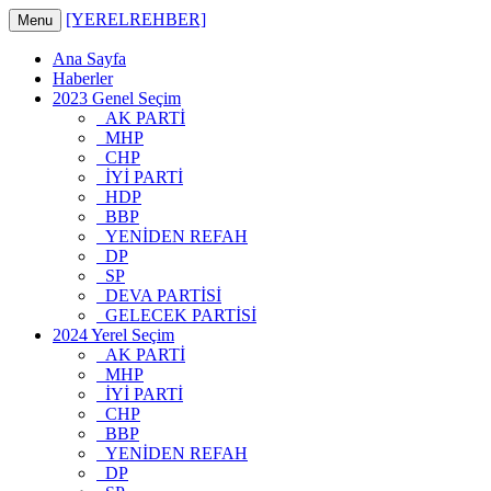
[YERELREHBER]
Menu
Ana Sayfa
Haberler
2023 Genel Seçim
AK PARTİ
MHP
CHP
İYİ PARTİ
HDP
BBP
YENİDEN REFAH
DP
SP
DEVA PARTİSİ
GELECEK PARTİSİ
2024 Yerel Seçim
AK PARTİ
MHP
İYİ PARTİ
CHP
BBP
YENİDEN REFAH
DP