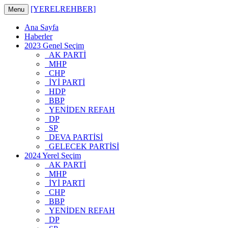
[YERELREHBER]
Menu
Ana Sayfa
Haberler
2023 Genel Seçim
AK PARTİ
MHP
CHP
İYİ PARTİ
HDP
BBP
YENİDEN REFAH
DP
SP
DEVA PARTİSİ
GELECEK PARTİSİ
2024 Yerel Seçim
AK PARTİ
MHP
İYİ PARTİ
CHP
BBP
YENİDEN REFAH
DP