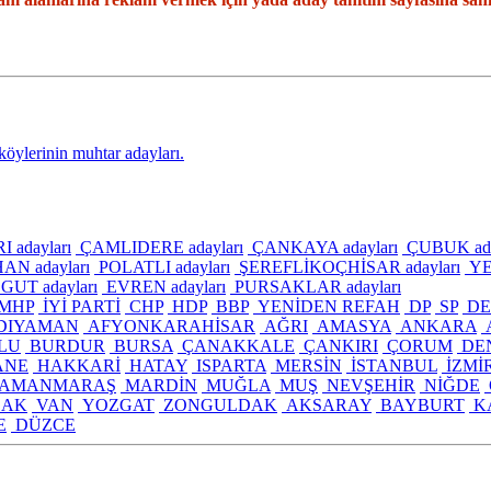
ylerinin muhtar adayları.
adayları
ÇAMLIDERE adayları
ÇANKAYA adayları
ÇUBUK ada
N adayları
POLATLI adayları
ŞEREFLİKOÇHİSAR adayları
YE
UT adayları
EVREN adayları
PURSAKLAR adayları
MHP
İYİ PARTİ
CHP
HDP
BBP
YENİDEN REFAH
DP
SP
DE
DIYAMAN
AFYONKARAHİSAR
AĞRI
AMASYA
ANKARA
LU
BURDUR
BURSA
ÇANAKKALE
ÇANKIRI
ÇORUM
DEN
ANE
HAKKARİ
HATAY
ISPARTA
MERSİN
İSTANBUL
İZMİ
AMANMARAŞ
MARDİN
MUĞLA
MUŞ
NEVŞEHİR
NİĞDE
ŞAK
VAN
YOZGAT
ZONGULDAK
AKSARAY
BAYBURT
K
E
DÜZCE