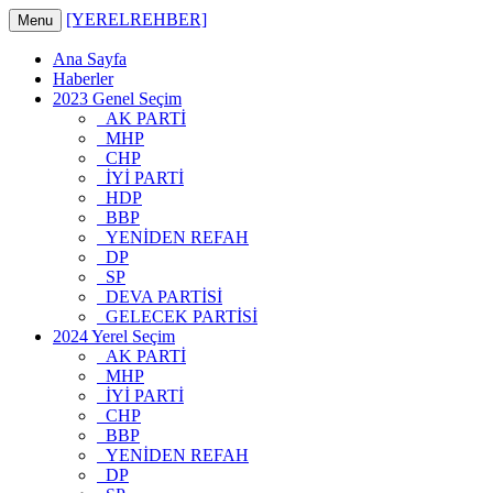
[YERELREHBER]
Menu
Ana Sayfa
Haberler
2023 Genel Seçim
AK PARTİ
MHP
CHP
İYİ PARTİ
HDP
BBP
YENİDEN REFAH
DP
SP
DEVA PARTİSİ
GELECEK PARTİSİ
2024 Yerel Seçim
AK PARTİ
MHP
İYİ PARTİ
CHP
BBP
YENİDEN REFAH
DP