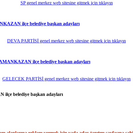
SP genel merkez web sitesine gitmek için tıklayın
AZAN ilçe belediye başkan adayları
DEVA PARTİSİ genel merkez web sitesine gitmek için tıklayın
MANKAZAN ilçe belediye başkan adayları
GELECEK PARTİSİ genel merkez web sitesine gitmek için tıklayın
çe belediye başkan adayları
m alanlarına reklam vermek için yada aday tanıtım sayfasına sah