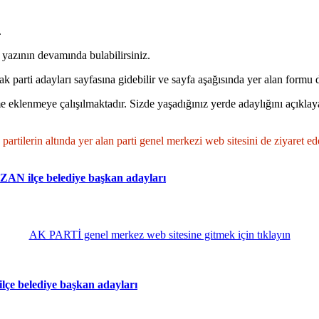
.
nın devamında bulabilirsiniz.
rak parti adayları sayfasına gidebilir ve sayfa aşağısında yer alan formu 
e eklenmeye çalışılmaktadır. Sizde yaşadığınız yerde adaylığını açıklayan
tilerin altında yer alan parti genel merkezi web sitesini de ziyaret ede
 ilçe belediye başkan adayları
AK PARTİ genel merkez web sitesine gitmek için tıklayın
 belediye başkan adayları