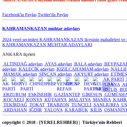
Facebook'ta Paylaş
Twitter'da Paylaş
KAHRAMANKAZAN muhtar adayları
2024 yerel seçimleri KAHRAMANKAZAN ilçesinin mahalleleri ve kö
KAHRAMANKAZAN MUHTAR ADAYLARI
ANKARA ilçeleri
ALTINDAĞ adayları
AYAŞ adayları
BALA adayları
BEYPAZARI 
adayları
KALECİK adayları
KIZILCAHAMAM adayları
NALLIHA
MAMAK adayları
SİNCAN adayları
AKYURT adayları
ETİMESG
AK PARTİ
ADANA
A
BİTLİS
BO
ERZURUM
ESKİŞEHİR
GAZİANTEP
GİRESUN
GÜMÜŞH
KOCAELİ
KONYA
KÜTAHYA
MALATYA
MANİSA
KAHR
TEKİRDAĞ
TOKAT
TRABZON
TUNCELİ
ŞANLIURFA
U
ARDAHAN
IĞDIR
YALOVA
KARABÜK
KİLİS
OSMANİY
copyright © 2018 - [YERELREHBER] | Türkiye'nin Rehberi