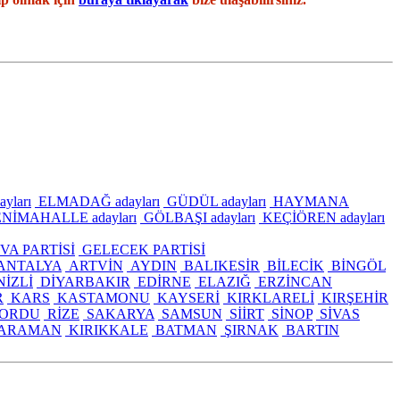
yları
ELMADAĞ adayları
GÜDÜL adayları
HAYMANA
NİMAHALLE adayları
GÖLBAŞI adayları
KEÇİÖREN adayları
VA PARTİSİ
GELECEK PARTİSİ
ANTALYA
ARTVİN
AYDIN
BALIKESİR
BİLECİK
BİNGÖL
İZLİ
DİYARBAKIR
EDİRNE
ELAZIĞ
ERZİNCAN
R
KARS
KASTAMONU
KAYSERİ
KIRKLARELİ
KIRŞEHİR
ORDU
RİZE
SAKARYA
SAMSUN
SİİRT
SİNOP
SİVAS
ARAMAN
KIRIKKALE
BATMAN
ŞIRNAK
BARTIN