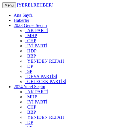
[YERELREHBER]
Menu
Ana Sayfa
Haberler
2023 Genel Seçim
AK PARTİ
MHP
CHP
İYİ PARTİ
HDP
BBP
YENİDEN REFAH
DP
SP
DEVA PARTİSİ
GELECEK PARTİSİ
2024 Yerel Seçim
AK PARTİ
MHP
İYİ PARTİ
CHP
BBP
YENİDEN REFAH
DP