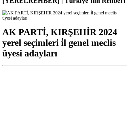
[YERELREHBER] | Türkiye'nin Rehberi
AK PARTİ, KIRŞEHİR 2024
yerel seçimleri i̇l genel meclis
üyesi adayları