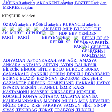
AKPINAR adayları
AKÇAKENT adayları
BOZTEPE adayları
MERKEZ adayları
KIRŞEHİR beldeleri
ÖZBAĞ adayları
KÖSELİ adayları
KURANCILI adayları
AK PARTİ
MHP
İYİ PARTİ
CHP
HDP
BBP
YENİDEN
REFAH
DP
SP
DEVA PARTİSİ
GELECEK
PARTİSİ
ADANA
ADIYAMAN
AFYONKARAHİSAR
AĞRI
AMASYA
ANKARA
ANTALYA
ARTVİN
AYDIN
BALIKESİR
BİLECİK
BİNGÖL
BİTLİS
BOLU
BURDUR
BURSA
ÇANAKKALE
ÇANKIRI
ÇORUM
DENİZLİ
DİYARBAKIR
EDİRNE
ELAZIĞ
ERZİNCAN
ERZURUM
ESKİŞEHİR
GAZİANTEP
GİRESUN
GÜMÜŞHANE
HAKKARİ
HATAY
ISPARTA
MERSİN
İSTANBUL
İZMİR
KARS
KASTAMONU
KAYSERİ
KIRKLARELİ
KIRŞEHİR
KOCAELİ
KONYA
KÜTAHYA
MALATYA
MANİSA
KAHRAMANMARAŞ
MARDİN
MUĞLA
MUŞ
NEVŞEHİR
NİĞDE
ORDU
RİZE
SAKARYA
SAMSUN
SİİRT
SİNOP
SİVAS
TEKİRDAĞ
TOKAT
TRABZON
TUNCELİ