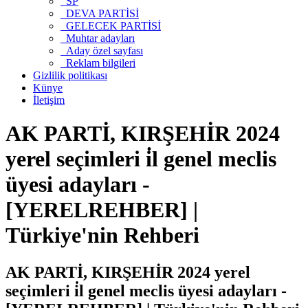
SP
DEVA PARTİSİ
GELECEK PARTİSİ
Muhtar adayları
Aday özel sayfası
Reklam bilgileri
Gizlilik politikası
Künye
İletişim
AK PARTİ, KIRŞEHİR 2024
yerel seçimleri i̇l genel meclis
üyesi adayları -
[YERELREHBER] |
Türkiye'nin Rehberi
AK PARTİ, KIRŞEHİR 2024 yerel
seçimleri i̇l genel meclis üyesi adayları -