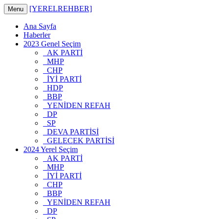
[YERELREHBER]
Menu
Ana Sayfa
Haberler
2023 Genel Seçim
AK PARTİ
MHP
CHP
İYİ PARTİ
HDP
BBP
YENİDEN REFAH
DP
SP
DEVA PARTİSİ
GELECEK PARTİSİ
2024 Yerel Seçim
AK PARTİ
MHP
İYİ PARTİ
CHP
BBP
YENİDEN REFAH
DP