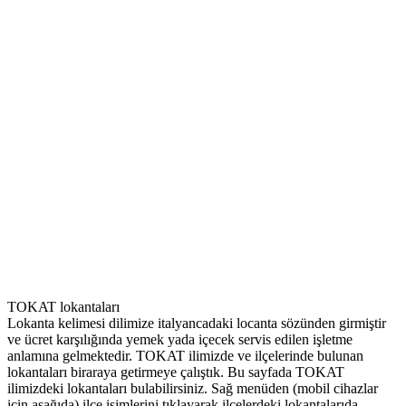
TOKAT lokantaları
Lokanta kelimesi dilimize italyancadaki locanta sözünden girmiştir
ve ücret karşılığında yemek yada içecek servis edilen işletme
anlamına gelmektedir. TOKAT ilimizde ve ilçelerinde bulunan
lokantaları biraraya getirmeye çalıştık. Bu sayfada TOKAT
ilimizdeki lokantaları bulabilirsiniz. Sağ menüden (mobil cihazlar
için aşağıda) ilçe isimlerini tıklayarak ilçelerdeki lokantalarıda