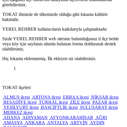
görebilirsiniz.
TOKAT ilimizde de ülkemizde olduğu gibi lokanta kültürü
hakimdir.
YEREL REHBER kullanıcıların katkılarıyla çalışmaktadır.
Sizde YEREL REHBER web sitesine bulunduğunuz il ilçe belde
veya köy için sayfanın altında bulunan formu doldurarak destek
olabilirsiniz.
Hiç lokanta eklenmemiş. İlk ekleyen siz olabilirsiniz.
1
TOKAT ilçeleri
ALMUS ilçesi
ARTOVA ilçesi
ERBAA ilçesi
NİKSAR ilçesi
REŞADİYE ilçesi
TURHAL ilçesi
ZİLE ilçesi
PAZAR ilçesi
YEŞİLYURT ilçesi
BAŞÇİFTLİK ilçesi
SULUSARAY ilçesi
MERKEZ ilçesi
ADANA
ADIYAMAN
AFYONKARAHİSAR
AĞRI
AMASYA
ANKARA
ANTALYA
ARTVİN
AYDIN