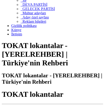
SP
DEVA PARTİSİ
GELECEK PARTİSİ
Muhtar adayları
Aday özel sayfası
Reklam bilgileri
Gizlilik politikası
Künye
İletişim
TOKAT lokantalar -
[YERELREHBER] |
Türkiye'nin Rehberi
TOKAT lokantalar - [YERELREHBER] |
Türkiye'nin Rehberi
TOKAT lokantalar